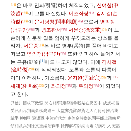
은 바로 인피(引避)하여 체직되었고,
신여철(申
인물
汝哲)
이 그를 대신했다.
이조좌랑
김시걸(金
인물
개념
時傑)
이
문사낭청(問事郎廳)
으로서
영의정
인물
개념
(남구만)
과
병조판서
서문중(徐文重)
이 느
개념
개념
인물
슨하게 심문한 일을 엄하게 꾸짖으라는 상소를 올
리자,
서문중
은 바로 병부(兵符)를 풀어 바치고
인물
떠났고
영의정(남구만)
또한 인피하여 들어가서
개념
[1]
는 근유(勤諭)
에도 나오지 않았다. 이에
김시걸
(金時傑)
이 삭직되었다. 노론과 소론의 다툼이
인물
이미 이러하니, 가소롭다.
윤지완(尹趾完)
과
박
인물
세채(朴世采)
가
좌의정
과
우의정
이 되었다
인물
개념
개념
고 한다.
尹信川憘杖下致斃 閔右相李訓將張希載姑在仍囚中 成虎彬當
受訊面斥判義禁柳尙運曰 大監亦是聚銀貨之人而何可推治我
輩乎 柳卽引避遞職 申汝哲代之 吏佐金時傑以問事郞上疏峻斥
領相及兵判徐文重緩治鞫事 徐卽解符以納而走 領亦引入 勤諭