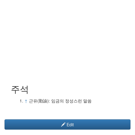
주석
↑
근유(勤諭): 임금의 정성스런 말씀
Edit