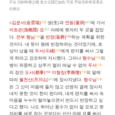
不出 仍削時傑之職 老少之鬪已如此 可笑 尹趾完朴世采爲左
右相云
○
김운서(金雲瑞)
생(生)과
연동(蓮洞)
에 가서
인물
공간
어초은(漁樵隱) 묘
아래에 묏자리 두 곳을 잡았
공간
다.
전부 형님
을
반장(返葬)
하는 계획을 위한
인물
개념
것이다. 내 뜻이 원래 반장하려는 것이었기에, 초
상이 났을 때
두서(斗緖)
에게 편지를 써서 그렇
인물
게 하라고 강조하며 지시했다. 그러나
형수님
의
인물
병이 위중하고 상주가 멀리 떠날 수 없어
두서
인물
의 장인
도사(都事)
이형징(李衡徵)
의 말에
개념
인물
따라
월천산(月川山)
에 장사지냈다.
형수님
공간
인물
은 그 산이 마음에 들지 않고 선영의 곁에 장사지
내지 못한 것이 한이 된다며, 내게 편지를 써서 속
마음을 누누이 털어놓으면서 반드시 반장하고 싶
다고 했다. 나도 뛰어난 풍수가 없이 잘 모르고 묏
자리를 새로 잡는 것보다는 선산 아래 묘를 써서