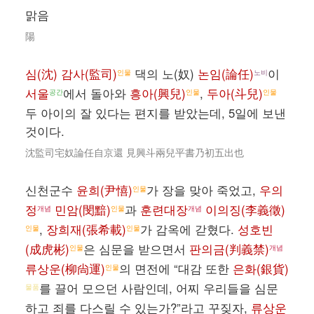
맑음
陽
심(沈) 감사(監司)
댁의 노(奴)
논임(論任)
이
인물
노비
서울
에서 돌아와
흥아(興兒)
,
두아(斗兒)
공간
인물
인물
두 아이의 잘 있다는 편지를 받았는데, 5일에 보낸
것이다.
沈監司宅奴論任自京還 見興斗兩兒平書乃初五出也
신천군수
윤희(尹憘)
가 장을 맞아 죽었고,
우의
인물
정
민암(閔黯)
과
훈련대장
이의징(李義徵)
개념
인물
개념
,
장희재(張希載)
가 감옥에 갇혔다.
성호빈
인물
인물
(成虎彬)
은 심문을 받으면서
판의금(判義禁)
인물
개념
류상운(柳尙運)
의 면전에 “대감 또한
은화(銀貨)
인물
를 끌어 모으던 사람인데, 어찌 우리들을 심문
물품
하고 죄를 다스릴 수 있는가?”라고 꾸짖자,
류상운