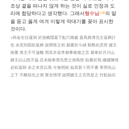
조상 곁을 떠나지 않게 하는 것이 실로 인정과 도
리에 합당하다고 생각했다. 그래서
형수님
의 말
인물
을 듣고 옳게 여겨 이렇게 막대기를 꽂아 표시한
것이다.
○與金生往蓮洞 於漁樵隱墓下點穴兩處 蓋爲典簿兄主返葬計
也 余意則固欲返葬 故聞喪之初 裁書於斗緖 勤敎此意而 嫂主
病重 喪主不可遠離 用其氷翁李都事衡徵之言 襄奉於月川山
嫂主以山旣不協 且未能奉厝先塋之側爲恨 貽書於我 縷縷陳情
必欲返歸 余之本意以爲 今無明術 如其新卜而不審 寧用先山
之下 不離祖先之側 實合情理 故聞嫂主之言而是之 扦點如右