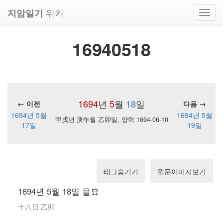
위키
지암일기
Toggl
navig
16940518
1694
년
5
월
18
일
← 이전
다음 →
1694년 5월
1694년 5월
甲戌년 庚午월 乙卯일, 양력 1694-06-10
17일
19일
태그숨기기
원문이미지보기
1694년 5월 18일 을묘
十八日 乙卯