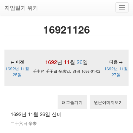
위키
지암일기
Toggl
navig
16921126
1692
년
11
월
26
일
← 이전
다음 →
1692년 11월
1692년 11월
壬申년 壬子월 辛未일, 양력 1693-01-02
25일
27일
태그숨기기
원문이미지보기
1692년 11월 26일 신미
二十六日 辛未