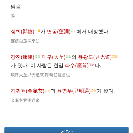
맑음
陽
정희(鄭僖)
가
연동(蓮洞)
에서 내방했다.
인물
공간
鄭僖自蓮洞來訪
강진(康津)
대구(大丘)
의
윤광도(尹光道)
공간
공간
인물
가 왔다. 이 사람은 현임
좌수(座首)
다.
개념
康津大丘尹光道來 卽時任座首也
김귀현(金龜玄)
과
윤명우(尹明遇)
가 왔다.
인물
인물
金龜玄尹明遇來
Edit