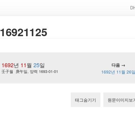
DH
16921125
1692
년
11
월
25
일
다음 →
壬子월 庚午일, 양력 1693-01-01
1692년 11월 26
태그숨기기
원문이미지보