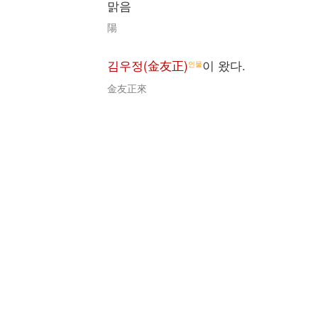
맑음
陽
김우정(金友正)
이 왔다.
인물
金友正來