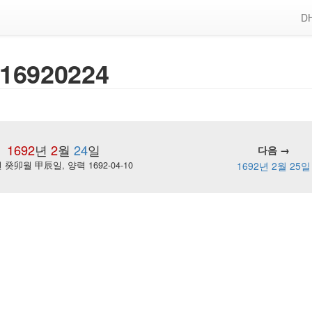
DH
16920224
1692
년
2
월
24
일
다음 →
癸卯월 甲辰일, 양력 1692-04-10
1692년 2월 25일