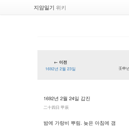
위키
지암일기
← 이전
1692년 2월 23일
壬申년 
1692년 2월 24일 갑진
二十四日 甲辰
밤에 가랑비 뿌림. 늦은 아침에 갬