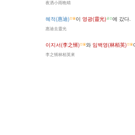
夜洒小雨晩晴
혜적(惠迪)
이
영광(靈光)
에 갔다.
인물
공간
惠迪去靈光
이지서(李之㥠)
와
임백영(林栢英)
인물
인물
李之㥠林栢英來