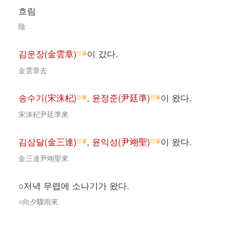
흐림
陰
김운장(金雲章)
이 갔다.
인물
金雲章去
송수기(宋洙杞)
,
윤정준(尹廷準)
이 왔다.
인물
인물
宋洙杞尹廷準來
김삼달(金三達)
,
윤익성(尹翊聖)
이 왔다.
인물
인물
金三達尹翊聖來
○저녁 무렵에 소나기가 왔다.
○向夕驟雨來