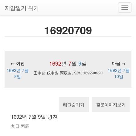
위키
지암일기
Toggl
navig
16920709
1692
년
7
월
9
일
← 이전
다음 →
1692년 7월
1692년 7월
壬申년 戊申월 丙辰일, 양력 1692-08-20
8일
10일
태그숨기기
원문이미지보기
1692년 7월 9일 병진
九日 丙辰