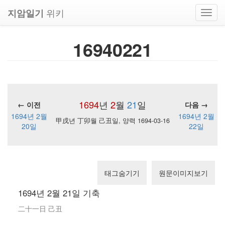
위키
지암일기
Toggl
navig
16940221
1694
년
2
월
21
일
← 이전
다음 →
1694년 2월
1694년 2월
甲戌년 丁卯월 己丑일, 양력 1694-03-16
20일
22일
태그숨기기
원문이미지보기
1694년 2월 21일 기축
二十一日 己丑