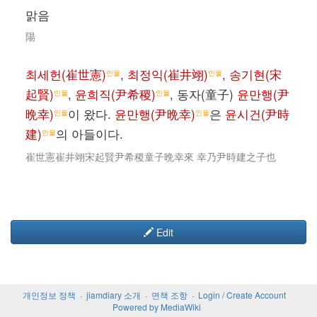
맑음
陽
최세헌(崔世憲)
,
최정익(崔井翊)
,
송기현(宋
인물
인물
起賢)
,
윤희직(尹希稷)
, 동자(童子)
윤만행(尹
인물
인물
晩幸)
이 왔다.
윤만행(尹晩幸)
은
윤시건(尹時
인물
인물
建)
의 아들이다.
인물
崔世憲崔井翊宋起賢尹希稷童子晩幸來 幸乃尹時建之子也
Edit
개인정보 정책
jiamdiary 소개
면책 조항
Login / Create Account
Powered by MediaWiki