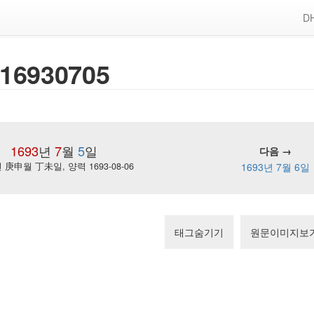
DH
16930705
1693
년
7
월
5
일
다음 →
庚申월 丁未일, 양력 1693-08-06
1693년 7월 6일
태그숨기기
원문이미지보