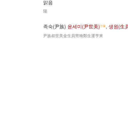
맑음
陽
족숙(尹族)
윤세미(尹世美)
,
생원(生員
인물
尹族叔世美金生員冑翰鄭生運亨來