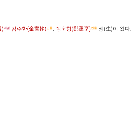
)
김주한(金冑翰)
,
정운형(鄭運亨)
생(生)이 왔다.
개념
인물
인물