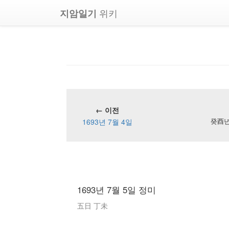
위키
지암일기
← 이전
1693년 7월 4일
癸酉년 
1693년 7월 5일 정미
五日 丁未