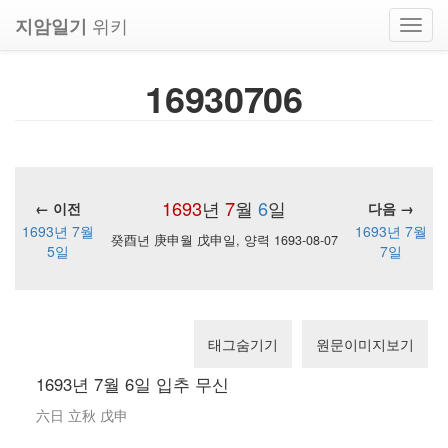
위키
지암일기
Toggl
navig
16930706
1693
년
7
월
6
일
← 이전
다음 →
1693년 7월
1693년 7월
癸酉년 庚申월 戊申일, 양력 1693-08-07
5일
7일
태그숨기기
원문이미지보기
1693년 7월 6일 입추 무신
六日 立秋 戊申