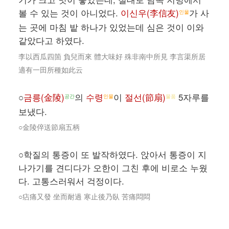
볼 수 있는 것이 아니었다.
이신우(李信友)
가 사
인물
는 곳에 마침 밭 하나가 있었는데 심은 것이 이와
같았다고 하였다.
李以西瓜四箇 負兒而來 體大味好 殊非南中所見 李言渠所居
適有一田所種如此云
○
금릉(金陵)
의
수령
이
절선(節扇)
5자루를
공간
인물
물품
보냈다.
○金陵倅送節扇五柄
○학질의 통증이 또 발작하였다. 앉아서 통증이 지
나가기를 견디다가 오한이 그친 후에 비로소 누웠
다. 고통스러워서 걱정이다.
○痁痛又發 坐而耐過 寒止後乃臥 苦痛悶悶