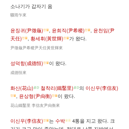
소나기가 갑자기 옴
驟雨乍來
윤징귀(尹徵龜)
,
윤희직(尹希稷)
,
윤천임(尹
인물
인물
天任)
,
황세휘(黃世輝)
가 왔다.
인물
인물
尹徵龜尹希稷尹天任黃世輝來
성덕항(成德恒)
이 왔다.
인물
成德恒來
화산(花山)
철착리(鐵鑿里)
의
이신우(李信友)
공간
공간
,
윤상형(尹尙衡)
이 왔다.
인물
인물
花山鐵鑿里 李信友尹尙衡來
이신우(李信友)
는
수박
4통을 지고 왔다. 크
인물
물품
기가 크고 맛이 좋았는데, 절대로 남쪽 지방에서