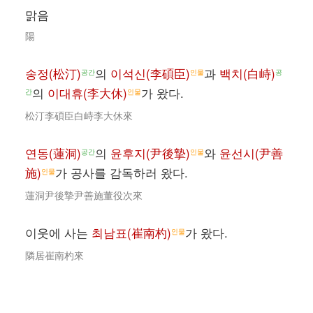
맑음
陽
송정(松汀)
의
이석신(李碩臣)
과
백치(白峙)
공간
인물
공
의
이대휴(李大休)
가 왔다.
간
인물
松汀李碩臣白峙李大休來
연동(蓮洞)
의
윤후지(尹後摯)
와
윤선시(尹善
공간
인물
施)
가 공사를 감독하러 왔다.
인물
蓮洞尹後摯尹善施董役次來
이웃에 사는
최남표(崔南杓)
가 왔다.
인물
隣居崔南杓來