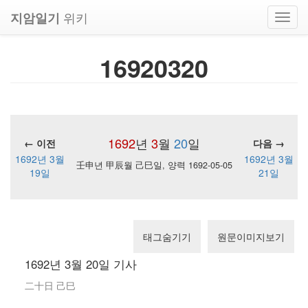
위키
지암일기
Toggl
navig
16920320
1692
년
3
월
20
일
← 이전
다음 →
1692년 3월
1692년 3월
壬申년 甲辰월 己巳일, 양력 1692-05-05
19일
21일
태그숨기기
원문이미지보기
1692년 3월 20일 기사
二十日 己巳