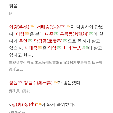
맑음
陽
이량(李樑)
,
서태중(徐泰中)
이 역방하여 만났
인물
인물
다.
이량
은 본래
나주
흥룡동(興龍洞)
에 살
인물
공간
공간
다가
무안
당당곶(唐唐串)
으로 옮겨가 살고
공간
공간
있으며,
서태중
은
영암
화피(禾皮)
에 살고
인물
공간
공간
있다고 한다.
李樑徐泰中歷見 李本羅州興龍洞■ 而移居務安唐唐串 徐居靈
巖禾皮云
생원
정왈수(鄭曰壽)
가 방문했다.
개념
인물
鄭生員曰壽訪
○
정(鄭) 생(生)
이 와서 숙위했다.
인물
○鄭生來宿