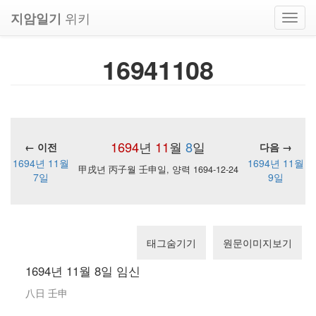
위키
지암일기
Toggl
navig
16941108
1694
년
11
월
8
일
← 이전
다음 →
1694년 11월
1694년 11월
甲戌년 丙子월 壬申일, 양력 1694-12-24
7일
9일
태그숨기기
원문이미지보기
1694년 11월 8일 임신
八日 壬申