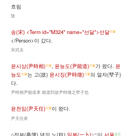
흐림
陰
송(宋) <Term id="M324" name="선달">선달
인물
</Person>이 갔다.
宋武去
윤시상(尹時相)
,
윤능도(尹能道)
가 왔다.
윤
인물
인물
능도
는 고(故)
윤시징(尹時徵)
의 얼자(孼子)
인물
인물
다.
尹時相尹能道來 能道卽故尹時徵之孼子也
윤천임(尹天任)
이 왔다.
인물
尹天任來
○전부(典簿) 댁의 노(奴)
일복(一卜)
이
서울
노비
공간