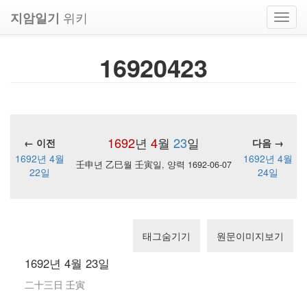
위키
지암일기
Toggl
navig
16920423
1692
년
4
월
23
일
← 이전
다음 →
1692년 4월
1692년 4월
壬申년 乙巳월 壬寅일, 양력 1692-06-07
22일
24일
태그숨기기
원문이미지보기
1692년 4월 23일
二十三日 壬寅