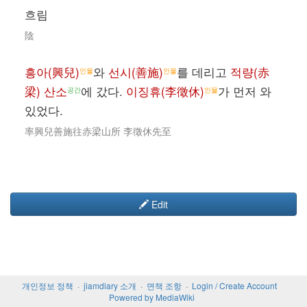
흐림
陰
흥아(興兒)
와
선시(善施)
를 데리고
적량(赤
인물
인물
梁) 산소
에 갔다.
이징휴(李徵休)
가 먼저 와
공간
인물
있었다.
率興兒善施往赤梁山所 李徵休先至
Edit
개인정보 정책
jiamdiary 소개
면책 조항
Login / Create Account
Powered by MediaWiki