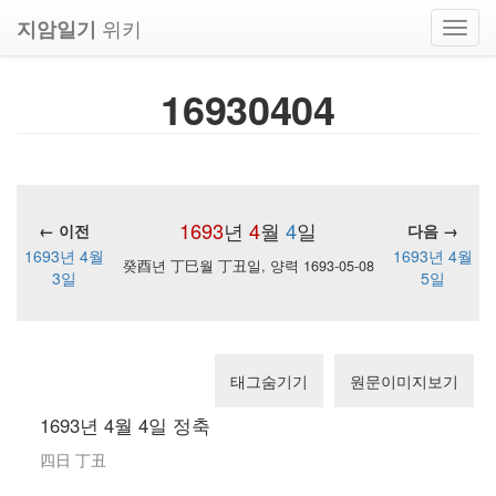
위키
지암일기
Toggl
navig
16930404
1693
년
4
월
4
일
← 이전
다음 →
1693년 4월
1693년 4월
癸酉년 丁巳월 丁丑일, 양력 1693-05-08
3일
5일
태그숨기기
원문이미지보기
1693년 4월 4일 정축
四日 丁丑