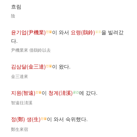
흐림
陰
윤기업(尹機業)
이 와서
요령(鷂鈴)
을 빌려갔
인물
물품
다.
尹機業來 借鷂鈴以去
김삼달(金三達)
이 왔다.
인물
金三達來
지원(智遠)
이
청계(淸溪)
에 갔다.
인물
공간
智遠往淸溪
정(鄭) 생(生)
이 와서 숙위했다.
인물
鄭生來宿