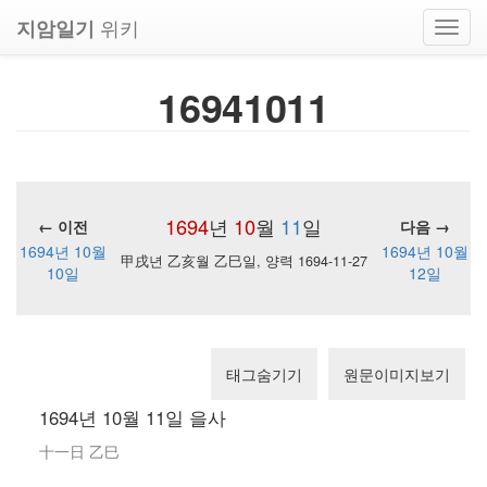
위키
지암일기
Toggl
navig
16941011
1694
년
10
월
11
일
← 이전
다음 →
1694년 10월
1694년 10월
甲戌년 乙亥월 乙巳일, 양력 1694-11-27
10일
12일
태그숨기기
원문이미지보기
1694년 10월 11일 을사
十一日 乙巳