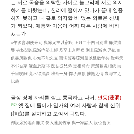
는 서로 목숨을 의탁한 사이로 늘그막에 서로 의지
하기를 바랐는데, 천리에 떨어져 있다가 끝내 임종
하지 못하고 나 홀로 의지할 바 없는 외로운 신세
가 되었다. 애통한 마음이 어찌 다른 사람에 비하
겠는가.
○午後會洞便來到 典簿兄主以宿疾 正月二十四日別世 痛哭痛
哭 去秋聞以風漸症勢非輕 及至上京拜候 則非風漸也 乃氣血
俱盡所致也 心知不能久支 而尙冀春暖漸勝以延數年矣 豈料天
不弔吾家 遽至於斯耶 況吾從兄弟 更相爲命 庶幾暮境相依 而
千里睽離 竟不得握訣 唯吾一身 惸孑無賴 摧慟之情 豈尋常之
比哉
곧장 땅에 자리를 깔고 통곡하고 나서,
연동(蓮洞)
옛 집에 들어가 일가의 여러 사람과 함께 신위
공간
(神位)를 설치하고 모여서 곡했다.
卽設席於地而痛哭 仍入蓮洞舊家 與一家諸人 設位會哭