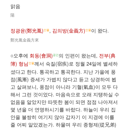
맑음
陽
정광윤(鄭光胤)
,
김의방(金義方)
이 왔다.
인물
인물
鄭光胤金義方來
○오후에
회동(會洞)
의 인편이 왔는데,
전부(典
공간
簿) 형님
께서 숙질(宿疾)로 정월 24일에 별세하
인물
셨다고 한다. 통곡하고 통곡한다. 지난 가을에 풍
점(風漸) 증세가 가볍지 않다고 듣고 상경하여 뵙
고 살펴보니, 풍점이 아니라 기혈(氣血)이 모두 다
해서 그런 것이었다. 마음속으로 오래 지탱하실 수
없음을 알았지만 따뜻한 봄이 되면 점점 나아져서
몇 년을 더 연명하시기를 바랐다. 하늘이 우리 집
안을 불쌍히 여기지 않아 갑자기 이 지경에 이를
줄 어찌 알았겠는가. 하물며 우리 종형제(從兄弟)