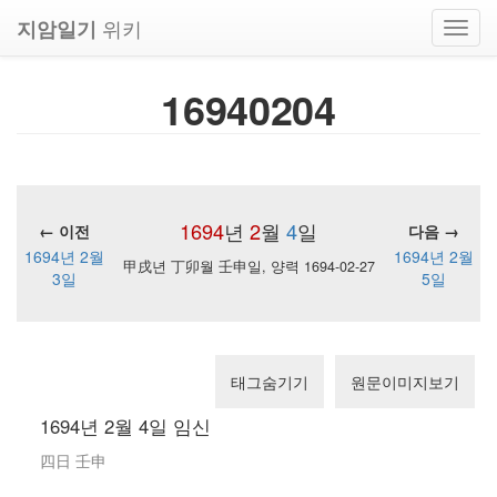
위키
지암일기
Toggl
navig
16940204
1694
년
2
월
4
일
← 이전
다음 →
1694년 2월
1694년 2월
甲戌년 丁卯월 壬申일, 양력 1694-02-27
3일
5일
태그숨기기
원문이미지보기
1694년 2월 4일 임신
四日 壬申