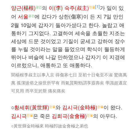
[1]
양근(楊根)
의
이(李) 숙주(叔主)
가 일이 있
공간
인물
어
서울
에 갔다가 상한(傷寒)이 든 지 7일 만인
공간
2월 10일에 갑자기 돌아가셨다고 한다. 놀랍고 애
통하기 그지없다. 고결하여 세속을 초월한 지조는
세상에 드문 것이었고 기질이 굳세고 강하여 장수
를 누릴 것이라는 말을 들었으며 학식이 월등하게
뛰어나 벼슬에 나갈 만하였으나 갑자기 이 지경에
이르렀으니, 애통하고 또 애통하다.
聞楊根李叔主以事入京 得傷寒七日 至初十日奄至不淑 驚痛萬
萬 孤潔拔俗之操世所罕有 而氣質剛勁謂享遐壽矣 學識超邁宜
可見用 而卒至於斯 痛矣痛矣
○
황세휘(黃世輝)
와
김시극(金時極)
이 왔다.
인물
인물
김시극
은 죽은
김회극(金會極)
의 아우다.
인물
인물
○黃世輝金時極來 時極卽故金會極之弟也