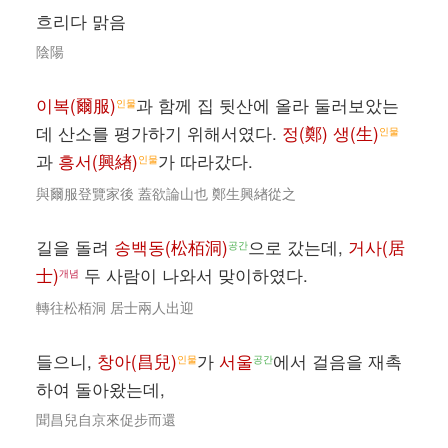
흐리다 맑음
陰陽
이복(爾服)
과 함께 집 뒷산에 올라 둘러보았는
인물
데 산소를 평가하기 위해서였다.
정(鄭) 생(生)
인물
과
흥서(興緖)
가 따라갔다.
인물
與爾服登覽家後 蓋欲論山也 鄭生興緖從之
길을 돌려
송백동(松栢洞)
으로 갔는데,
거사(居
공간
士)
두 사람이 나와서 맞이하였다.
개념
轉往松栢洞 居士兩人出迎
들으니,
창아(昌兒)
가
서울
에서 걸음을 재촉
인물
공간
하여 돌아왔는데,
聞昌兒自京來促步而還