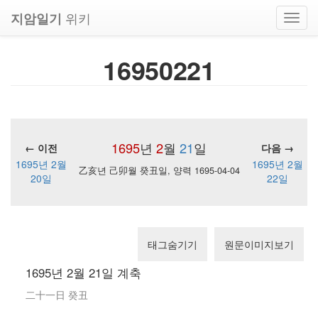
위키
지암일기
Toggl
navig
16950221
1695
년
2
월
21
일
← 이전
다음 →
1695년 2월
1695년 2월
乙亥년 己卯월 癸丑일, 양력 1695-04-04
20일
22일
태그숨기기
원문이미지보기
1695년 2월 21일 계축
二十一日 癸丑