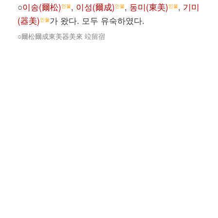
○
이송(爾松)
,
이성(爾成)
,
동미(東美)
,
기미
인물
인물
인물
(器美)
가 왔다. 모두 유숙하였다.
인물
○爾松爾成東美器美來 竝留宿