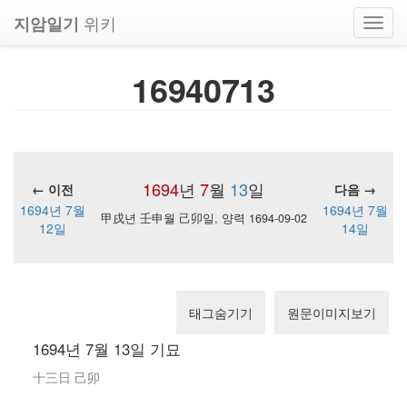
위키
지암일기
Toggl
navig
16940713
1694
년
7
월
13
일
← 이전
다음 →
1694년 7월
1694년 7월
甲戌년 壬申월 己卯일, 양력 1694-09-02
12일
14일
태그숨기기
원문이미지보기
1694년 7월 13일 기묘
十三日 己卯