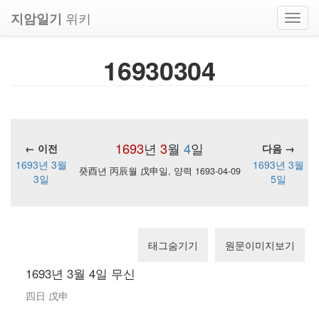
위키
지암일기
Toggl
navig
16930304
1693
년
3
월
4
일
← 이전
다음 →
1693년 3월
1693년 3월
癸酉년 丙辰월 戊申일, 양력 1693-04-09
3일
5일
태그숨기기
원문이미지보기
1693년 3월 4일 무신
四日 戊申