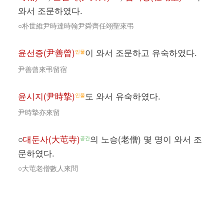
와서 조문하였다.
○朴世維尹時達時翰尹舜齊任翊聖來弔
윤선증(尹善曾)
이 와서 조문하고 유숙하였다.
인물
尹善曾來弔留宿
윤시지(尹時摯)
도 와서 유숙하였다.
인물
尹時摯亦來留
○
대둔사(大芚寺)
의 노승(老僧) 몇 명이 와서 조
공간
문하였다.
○大芚老僧數人來問