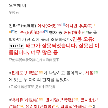
오후에 비
午後雨
[1]
전라도(全羅道)
아사(亞使)
이익년(李翼年)
개념
인
[2]
[3]
이
순강(巡講)
행차 중
해남(海南)
을 출
물
개념
공간
인용 오류:
발하여 가던 길에 들러 조문하였다.
태그가 잘못되었습니다; 잘못된 이
<ref>
름입니다, 너무 많은 등
亞使李翼年發巡講之行自海南歷弔
○
윤재도(尹載道)
가 낙방하고 돌아와서,
서울
인물
공간
에 있는 두 아이의 편지를 받았다.
○尹載道落榜而歸 見京中兩兒書
○
박세유(朴世維)
,
윤시달(尹時達)
,
윤시한(尹
인물
인물
時翰)
,
윤순제(尹舜齊)
,
임익성(任翊聖)
이
인물
인물
인물