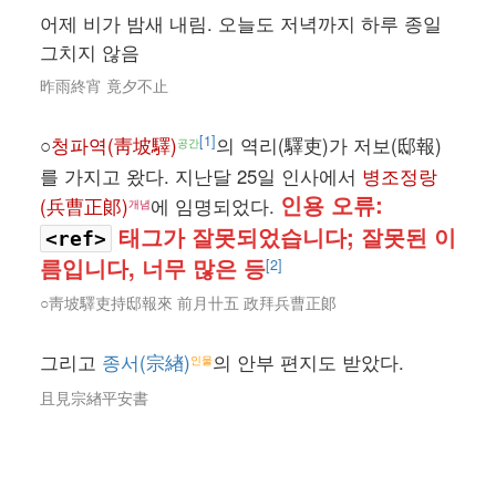
어제 비가 밤새 내림. 오늘도 저녁까지 하루 종일
그치지 않음
昨雨終宵 竟夕不止
[1]
○
청파역(靑坡驛)
의 역리(驛吏)가 저보(邸報)
공간
를 가지고 왔다. 지난달 25일 인사에서
병조정랑
인용 오류:
(兵曹正郞)
에 임명되었다.
개념
태그가 잘못되었습니다; 잘못된 이
<ref>
름입니다, 너무 많은 등
[2]
○靑坡驛吏持邸報來 前月卄五 政拜兵曹正郞
그리고
종서(宗緖)
의 안부 편지도 받았다.
인물
且見宗緖平安書