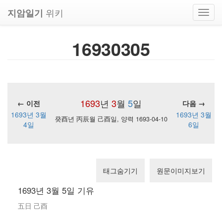
위키
지암일기
Toggl
navig
16930305
1693
년
3
월
5
일
← 이전
다음 →
1693년 3월
1693년 3월
癸酉년 丙辰월 己酉일, 양력 1693-04-10
4일
6일
태그숨기기
원문이미지보기
1693년 3월 5일 기유
五日 己酉