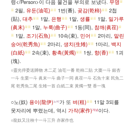
령</Person>이 다음 물건을 부의로 보냈다.
무명
물
2필,
유둔(油芚)
1번(番),
곶감(乾柿)
2첩
품
물품
물품
(貼),
대추
1말,
은행
1말,
생률
1말,
밀가루
물품
물품
물품
(眞末)
1말,
누룩(曲子)
1동(同),
참깨(眞荏)
물품
물품
물
1말,
조기(石魚)
10속(束),
민어
2마리,
말린
품
물품
물품
숭어(乾秀魚)
2마리,
생치(生雉)
1마리,
백지
물품
물품
(白紙)
2속(束),
황촉(黃燭)
1쌍,
향(香)
1괴
물품
물품
물품
(塊).
○靈光倅委送賻物 木二疋 油芚一番 乾柿二貼 大棗一斗 銀杏
一斗 生栗一斗 眞末一斗 曲子一同 眞荏一斗 石魚十束 民魚二
尾 乾秀魚二尾 生雉一首 白紙二束 黃燭一雙 香一塊
○노(奴)
용이(龍伊)
가 또
벼(租)
11말 3되를
노비
물품
못자리에 뿌렸는데, 역시
가작(家作)
이다.
개념
○龍奴又注秧十一斗三升 亦家作也