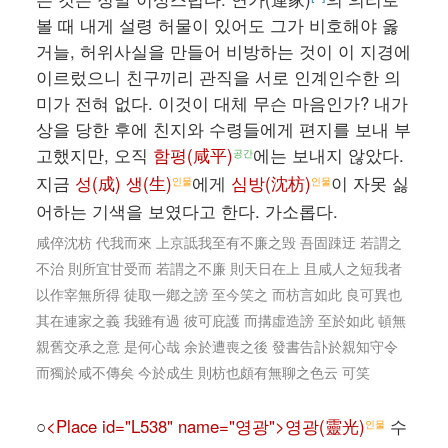
볼 때 내게 설령 허물이 있어도 그가 비호해야 옳
거늘, 허위사실을 만들어 비방하는 것이 이 지경에
이르렀으니 친구끼리 관직을 서로 인계인수한 의
미가 전혀 없다. 이것이 대체 무슨 마음인가? 내가
상을 당한 후에 친지와 수령들에게 편지를 보내 부
고했지만, 오직
함평(咸平)
에는 보내지 않았다.
공간
지금
성(成) 생(生)
에게
심방(沈枋)
이 자못 싫
인물
인물
어하는 기색을 보였다고 한다. 가소롭다.
咸倅沈枋 代我而來 上京詆我至有不廉之毁 吾固踈迂 若謂之
不治 則所宜甘受而 若謂之不廉 則天日在上 且咸人之短我者
以作宰無所得 徒取一鄕之謗 至今笑之 而枋言如此 良可異也
其在連家之義 我雖有過 彼可庇護 而搆虛造謗 至於如此 頓無
親舊交承之意 是何心哉 余於遭喪之後 發書告訃於親知守令
而獨於咸不傳矣 今於成生 則枋也頗有無聊之色云 可笑
○
<Place id="L538" name="영광">영광(靈光)
수
인물