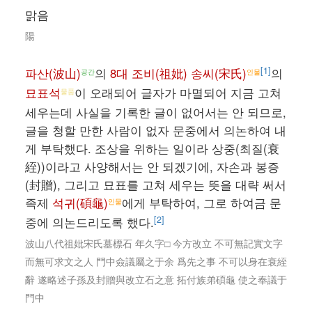
맑음
陽
[1]
파산(波山)
의
8대 조비(祖妣) 송씨(宋氏)
의
공간
인물
묘표석
이 오래되어 글자가 마멸되어 지금 고쳐
물품
세우는데 사실을 기록한 글이 없어서는 안 되므로,
글을 청할 만한 사람이 없자 문중에서 의논하여 내
게 부탁했다. 조상을 위하는 일이라 상중(최질(衰
絰))이라고 사양해서는 안 되겠기에, 자손과 봉증
(封贈), 그리고 묘표를 고쳐 세우는 뜻을 대략 써서
족제
석귀(碩龜)
에게 부탁하여, 그로 하여금 문
인물
[2]
중에 의논드리도록 했다.
波山八代祖妣宋氏墓標石 年久字□ 今方改立 不可無記實文字
而無可求文之人 門中僉議屬之于余 爲先之事 不可以身在衰絰
辭 遂略述子孫及封贈與改立石之意 拓付族弟碩龜 使之奉議于
門中