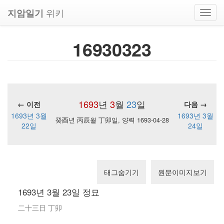
위키
지암일기
Toggl
navig
16930323
1693
년
3
월
23
일
← 이전
다음 →
1693년 3월
1693년 3월
癸酉년 丙辰월 丁卯일, 양력 1693-04-28
22일
24일
태그숨기기
원문이미지보기
1693년 3월 23일 정묘
二十三日 丁卯