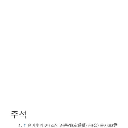
주석
↑
윤이후의 8대조인 좌통례(左通禮) 공(公) 윤사보(尹