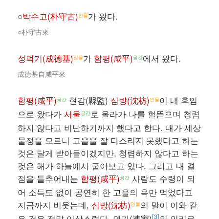
○
박수고(朴守古)
가 왔다.
인물
○朴守古來
성덕기(成德基)
가
함평(咸平)
에서 왔다.
인물
공간
成德基自咸平來
함평(咸平)
현감(縣監)
심방(沈枋)
이 내 후임
공간
인물
으로 왔다가
서울
로 올라가 나를 헐뜯으며 청렴
공간
하지 않다고 비난하기까지 했다고 한다. 내가 세상
물정을 모르니 고을을 잘 다스리지 못했다고 하는
것은 달게 받아들이겠지만, 청렴하지 않다고 하는
것은 해가 하늘에서 굽어보고 있다. 그리고 내 결
점을 들추어내는
함평(咸平)
사람도 수령이 되
공간
어 소득도 없이 공연히 한 고을의 욕만 먹었다고
지금까지 비웃는데,
심방(沈枋)
의 말이 이와 같
인물
[3]
은 것은 정말 이상스럽다. 연가(連家)
의 의리로