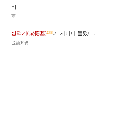
비
雨
성덕기(成德基)
가 지나다 들렀다.
인물
成德基過