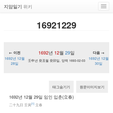
위키
지암일기
Toggl
navig
16921229
1692
년
12
월
29
일
← 이전
다음 →
1692년 12월
1692년 12월
壬申년 癸丑월 癸卯일, 양력 1693-02-03
28일
30일
태그숨기기
원문이미지보기
1692년 12월 29일 임인 입춘(立春)
[1]
二十九日 壬寅
立春