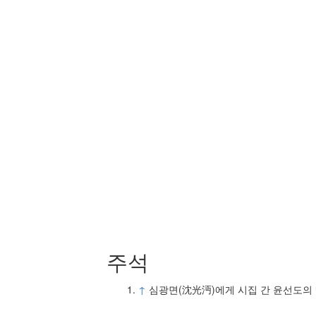
주석
↑
심광면(沈光沔)에게 시집 간 윤선도의