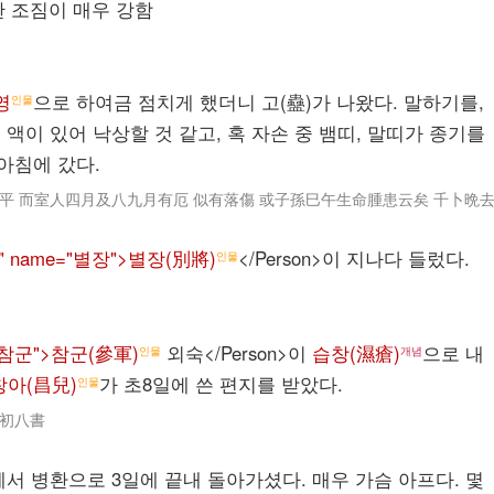
한 조짐이 매우 강함
영
으로 하여금 점치게 했더니 고(蠱)가 나왔다. 말하기를,
인물
월에 액이 있어 낙상할 것 같고, 혹 자손 중 뱀띠, 말띠가 종기를
아침에 갔다.
平 而室人四月及八九月有厄 似有落傷 或子孫巳午生命腫患云矣 千卜晩
20" name="별장">별장(別將)
</Person>이 지나다 들렀다.
인물
e="참군">참군(參軍)
외숙</Person>이
습창(濕瘡)
으로 내
인물
개념
창아(昌兒)
가 초8일에 쓴 편지를 받았다.
인물
兒初八書
께서 병환으로 3일에 끝내 돌아가셨다. 매우 가슴 아프다. 몇