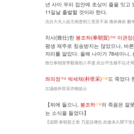
년 사이 우리 집안에 초상이 줄을 잇고
11일날 출발할 것이라 한다.
沈台大夫人姑主病患初三竟至不淑 痛矣痛矣 數
치사(致仕)한
봉조하(奉朝賀)
이관징
개념
평생 재주로 칭송받지는 않았으나, 바른
자리를 알았다. 올해 나이가 78세이니,
致仕奉朝賀李觀徵初八卒逝 此台平生雖不以才局
좌의정
박세채(朴世采)
도 죽었다 
개념
인물
左議政朴世采亦物故云
【뒤에 들으니,
봉조하
의 죽음은 잘
인물
는 소식을 들었다】
【追聞 奉朝賀之喪 乃是誤傳也 此後未久聞下世