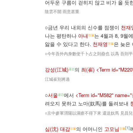
어두운 구름이 걷히지 않고 비가 올 듯
陰雲不開 雨意甚重
○금년 우리 내외의 신수를 점쟁이
천재
나는 평탄하나
아내
는 4월과 8, 9
인물
앓을 수 있다고 한다.
천재영
은 늦은 
인물
○今年吾外內身數使千卜占之則蠱也 以爲 吾則平
강성(江城)
의
최(崔) <Term id="M2
공간
江城崔別將過
○
서울
에서
<Term id="M582" nam
공간
려오지 못하고 노마(奴馬)를 돌려보내
○京中參軍渭陽以濕瘡不得下來 還送奴馬 見昌
[1]
심(沈) 대감
의 어머니인
고모님
인물
인물