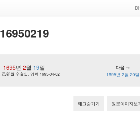
DH
16950219
1695
년
2
월
19
일
다음 →
己卯월 辛亥일, 양력 1695-04-02
1695년 2월 20일
태그숨기기
원문이미지보