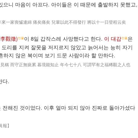
 있으니 마음이 아프다. 아이들은 이 때문에 출발하지 못했고,
年來一家喪慽連綿 痛矣痛矣 兒輩以此不得發行 將以十一日登程云矣
(李觀徵)
이 8일 갑작스레 사망했다고 한다.
이 대감
은
인물
인물
 도리를 지켜 잘못을 저지르지 않았고 늙어서는 능히 자기
 흔하지 않은 복이며 보기 드문 사람이라 할 만하다.
見稱 而守正無疵累 暮境能知止 年今七十八 可謂罕有之福稀覯之人也
한다.
못 전해진 것이었다. 이후 얼마 되지 않아 진짜로 돌아가셨다
眞報】