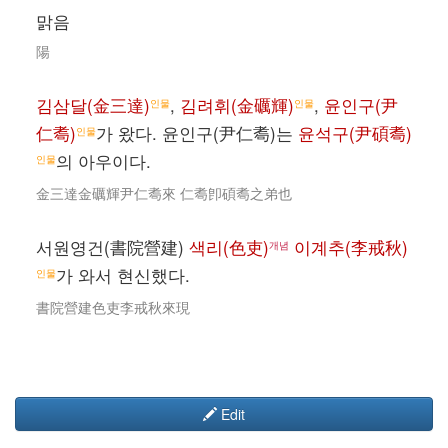
맑음
陽
김삼달(金三達)
,
김려휘(金礪輝)
,
윤인구(尹
인물
인물
仁耈)
가 왔다. 윤인구(尹仁耈)는
윤석구(尹碩耈)
인물
의 아우이다.
인물
金三達金礪輝尹仁耈來 仁耈卽碩耈之弟也
서원영건(書院營建)
색리(色吏)
이계추(李戒秋)
개념
가 와서 현신했다.
인물
書院營建色吏李戒秋來現
Edit