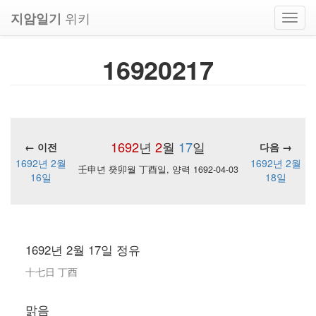
위키
지암일기
Toggl
navig
16920217
1692
년
2
월
17
일
← 이전
다음 →
1692년 2월
1692년 2월
壬申년 癸卯월 丁酉일, 양력 1692-04-03
16일
18일
1692년 2월 17일 정유
十七日 丁酉
맑음