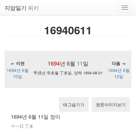
위키
지암일기
Toggl
navig
16940611
1694
년
6
월
11
일
← 이전
다음 →
1694년 6월
1694년 6월
甲戌년 辛未월 丁未일, 양력 1694-08-01
10일
12일
태그숨기기
원문이미지보기
1694년 6월 11일 정미
十一日 丁未