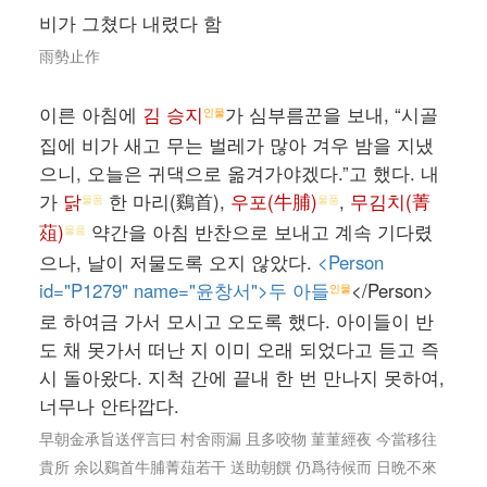
비가 그쳤다 내렸다 함
雨勢止作
이른 아침에
김 승지
가 심부름꾼을 보내, “시골
인물
집에 비가 새고 무는 벌레가 많아 겨우 밤을 지냈
으니, 오늘은 귀댁으로 옮겨가야겠다.”고 했다. 내
가
닭
한 마리(鷄首),
우포(牛脯)
,
무김치(菁
물품
물품
葅)
약간을 아침 반찬으로 보내고 계속 기다렸
물품
으나, 날이 저물도록 오지 않았다.
<Person
id="P1279" name="윤창서">두 아들
</Person>
인물
로 하여금 가서 모시고 오도록 했다. 아이들이 반
도 채 못가서 떠난 지 이미 오래 되었다고 듣고 즉
시 돌아왔다. 지척 간에 끝내 한 번 만나지 못하여,
너무나 안타깝다.
早朝金承旨送伻言曰 村舍雨漏 且多咬物 菫菫經夜 今當移往
貴所 余以鷄首牛脯菁葅若干 送助朝饌 仍爲待候而 日晩不來