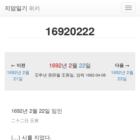
위키
지암일기
Toggl
navig
16920222
1692
년
2
월
22
일
← 이전
다음 →
1692년 2월
1692년 2월
壬申년 癸卯월 壬寅일, 양력 1692-04-08
21일
23일
1692년 2월 22일 임인
二十二日 壬寅
(…) 시를 지었다.