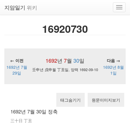
위키
지암일기
Toggl
navig
16920730
1692
년
7
월
30
일
← 이전
다음 →
1692년 7월
1692년 8월
壬申년 戊申월 丁丑일, 양력 1692-09-10
29일
1일
태그숨기기
원문이미지보기
1692년 7월 30일 정축
三十日 丁丑