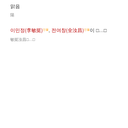
맑음
陽
이민정(李敏挺)
,
전여창(全汝昌)
이 □…□
인물
인물
敏挺汝昌□…□