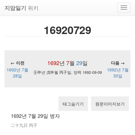
위키
지암일기
Toggl
navig
16920729
1692
년
7
월
29
일
← 이전
다음 →
1692년 7월
1692년 7월
壬申년 戊申월 丙子일, 양력 1692-09-09
28일
30일
태그숨기기
원문이미지보기
1692년 7월 29일 병자
二十九日 丙子