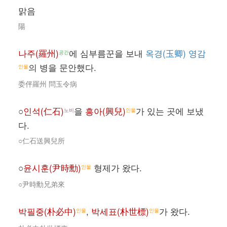
맑음
陽
나주(羅州)
에 심부름꾼을 보내
옥경(玉卿) 영감
공간
의 병을 문안했다.
인물
委伻羅州 問玉令病
○
인석(仁石)
을
흥아(興兒)
가 있는 곳에 보냈
노비
인물
다.
○仁石送興兒所
○
윤시훈(尹時勳)
형제가 왔다.
인물
○尹時勳兄弟來
박필중(朴必中)
,
박세표(朴世標)
가 왔다.
인물
인물