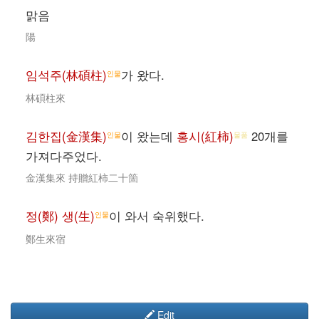
맑음
陽
임석주(林碩柱)
가 왔다.
인물
林碩柱來
김한집(金漢集)
이 왔는데
홍시(紅柿)
20개를
인물
물품
가져다주었다.
金漢集來 持贈紅柿二十箇
정(鄭) 생(生)
이 와서 숙위했다.
인물
鄭生來宿
Edit