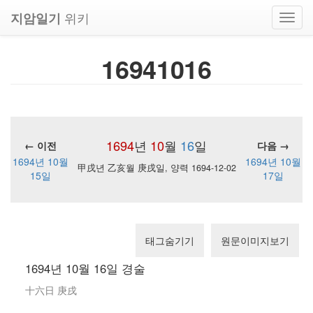
위키
지암일기
Toggl
navig
16941016
1694
년
10
월
16
일
← 이전
다음 →
1694년 10월
1694년 10월
甲戌년 乙亥월 庚戌일, 양력 1694-12-02
15일
17일
태그숨기기
원문이미지보기
1694년 10월 16일 경술
十六日 庚戌