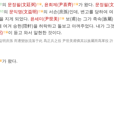
의
문정필(文廷弼)
,
윤희제(尹喜齊)
가 왔다.
문정필(文
간
인물
인물
의
문익명(文益明)
의 서손(庶孫)인데, 변고를 당하여 여
공간
인물
을 지게 되었다.
윤세미(尹世美)
보(甫)는 그가 족속(族屬)
인물
게 여겨 승헌(陞軒)을 허락하고 돌보고 아껴주었다. 내가 그
)
이 듣고 와서 알현한 것이다.
인물
益明庶孫 而遭變故流落于此 爲正兵之役 尹世美甫憐其以族屬而爲軍役 許
가 왔다.
물
개인정보 정책
jiamdiary 소개
면책 조항
Login / Create Account
Powered by MediaWiki