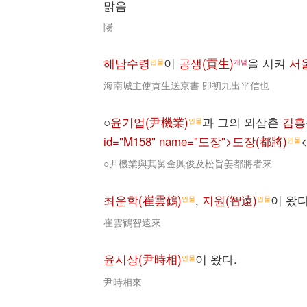
맑음
陽
해남수령
이
공생(貢生)
을 시켜
서
인물
개념
海南城主使貢生送京書 卽初九出平信也
○
윤기업(尹機業)
과 그의 외삼촌
김흥
인물
id="M158" name="도장">도장(都將)
인물
○尹機業與其舅金興俊及松旨姜都將者來
최운학(崔雲鶴)
,
지원(智遠)
이 왔다
인물
인물
崔雲鶴智遠來
윤시상(尹時相)
이 왔다.
인물
尹時相來