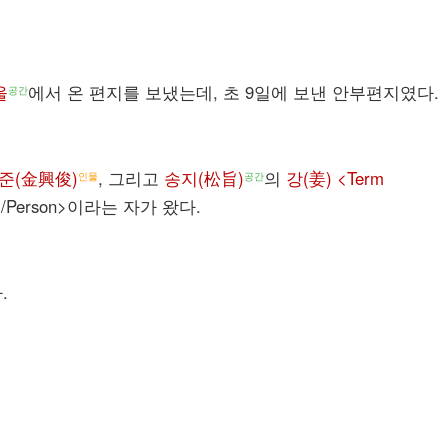
울
에서 온 편지를 보냈는데, 초 9일에 보낸 안부편지였다.
공간
준(金興俊)
, 그리고
송지(松旨)
의
강(姜) <Term
인물
공간
</Person>이라는 자가 왔다.
.