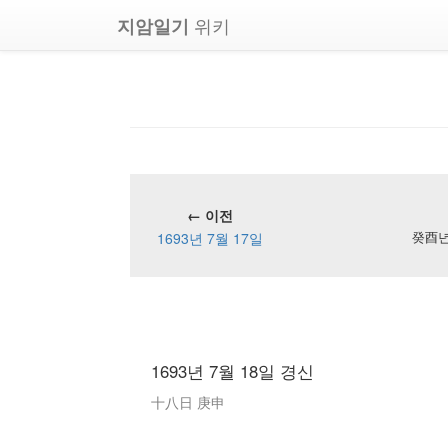
위키
지암일기
← 이전
1693년 7월 17일
癸酉년 
1693년 7월 18일 경신
十八日 庚申