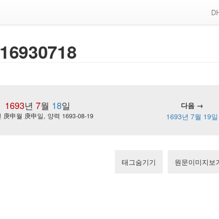
DH
16930718
1693
년
7
월
18
일
다음 →
庚申월 庚申일, 양력 1693-08-19
1693년 7월 19일
태그숨기기
원문이미지보