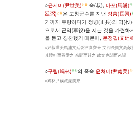
○
윤세미(尹世美)
숙(叔),
마포(馬浦)
인물
공
廷弼)
은 고창군수를 지낸
장흥(長興)
인물
기까지 유랑하다가 정병(正兵)의 역(役)
으로서 군역(軍役)을 지는 것을 가련하
을 듣고 칭찬했기 때문에,
문정필(文廷弼
○尹叔世美馬浦文廷弼尹喜齊來 文卽長興文高敞
其陞軒而眷愛之 余聞而韙之 故文也聞而來謁
○
구림(鳩林)
의 족숙
윤처미(尹處美)
공간
인
○鳩林尹族叔處美來