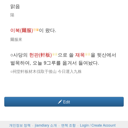
맑음
陽
이복(爾服)
이 왔다.
인물
爾服來
○사당의
헌판(軒板)
으로 쓸
재목
을 뒷산에서
물품
물품
벌목하여, 오늘 9그루를 옮겨서 들여놨다.
○祠堂軒板材木伐取于後山 今日運入九株
Edit
개인정보 정책
jiamdiary 소개
면책 조항
Login / Create Account