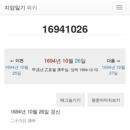
위키
지암일기
Toggl
navig
16941026
1694
년
10
월
26
일
← 이전
다음 →
1694년 10월
1694년 10월
甲戌년 乙亥월 庚申일, 양력 1694-12-12
25일
27일
태그숨기기
원문이미지보기
1694년 10월 26일 경신
二十六日 庚申