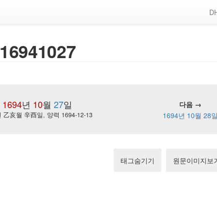
DH
16941027
1694
년
10
월
27
일
다음 →
乙亥월 辛酉일, 양력 1694-12-13
1694년 10월 28
태그숨기기
원문이미지보