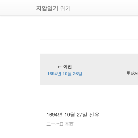
위키
지암일기
← 이전
1694년 10월 26일
甲戌년 
1694년 10월 27일 신유
二十七日 辛酉