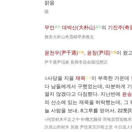
맑음
陽
무안
대박산(大朴山)
의
기진주(奇
공간
공간
務安大朴山奇震疇早來晩去
윤천우(尹千遇)
,
윤창(尹琩)
이 왔고
인물
인물
尹千遇尹琩來 長興李昌命隨琩歷訪
○사당을 지을
재목
이 부족한 가운데
물품
다 남들에게서 구했었는데, 따분하게 기
열지 않겠다고 다짐했다. 지난번에
윤승
의 산소에 있는 재목을 허락했는데, 그
늘 사람을 보내, 8그루를 얻어서, 22톳
○祠堂材木不足之中 軒機尤難得 而每當營造輒求
許其山所材木 其後 尹玟來言許斫之意 今日送