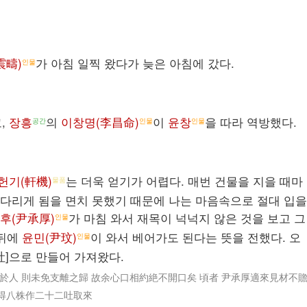
震疇)
가 아침 일찍 왔다가 늦은 아침에 갔다.
인물
,
장흥
의
이창명(李昌命)
이
윤창
을 따라 역방했다.
공간
인물
인물
헌기(軒機)
는 더욱 얻기가 어렵다. 매번 건물을 지을 때마
물품
다리게 됨을 면치 못했기 때문에 나는 마음속으로 절대 입을
후(尹承厚)
가 마침 와서 재목이 넉넉지 않은 것을 보고 그
인물
 뒤에
윤민(尹玟)
이 와서 베어가도 된다는 뜻을 전했다. 오
인물
[吐]으로 만들어 가져왔다.
於人 則未免支離之歸 故余心口相約絶不開口矣 頃者 尹承厚適來見材不
人得八株作二十二吐取來