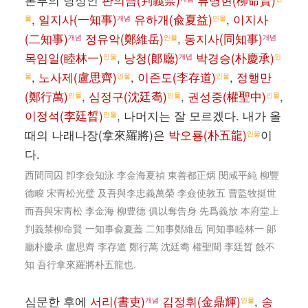
본부의 당상인
판의금(判義禁)
류명현(柳命賢)
,
일지사(一知事)
유하개(兪夏益)
,
이지사
물
개념
인물
(二知事)
정유악(鄭維岳)
,
동지사(同知事)
개념
인물
개념
목임일(睦林一)
,
낭청(郞廳)
박경승(朴慶承)
인물
개념
인
,
노사제(盧思齊)
,
이존도(李存道)
,
정행만
물
인물
인물
(鄭行萬)
,
심정구(沈廷耈)
,
권성중(權聖中)
,
인물
인물
인물
이정석(李廷晳)
, 나머지는 잘 모르겠다. 내가 올
인물
때의 나래나장(拿來羅將)은
박오룡(朴五龍)
이
인물
다.
西間同囚 卽李僉知泳 李金海夏禎 東善都正炳 閔咸平純 柳豐
德畯 宋靑松光璧 及吾與李忠義萬榮 李僉使敦五 曹監牧挺世
而吾與宋靑松 李金海 柳豊德 俱以奪告身 先爲義放 本府堂上
判義禁柳命賢 一知事兪夏蓋 二知事鄭維岳 同知事睦林一 郞
廳朴慶承 盧思齊 李存道 鄭行萬 沈廷耈 權聖聞 李廷晳 餘不
知 吾行拿來羅將朴五龍也.
심문한 후에
서리(書吏)
김정휘(金鼎輝)
,
송
개념
인물