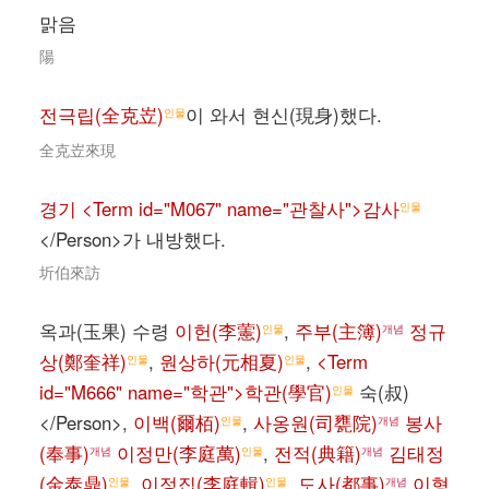
맑음
陽
전극립(全克岦)
이 와서 현신(現身)했다.
인물
全克岦來現
경기 <Term id="M067" name="관찰사">감사
인물
</Person>가 내방했다.
圻伯來訪
옥과(玉果) 수령
이헌(李藼)
,
주부(主簿)
정규
인물
개념
상(鄭奎祥)
,
원상하(元相夏)
,
<Term
인물
인물
id="M666" name="학관">학관(學官)
숙(叔)
인물
</Person>,
이백(爾栢)
,
사옹원(司甕院)
봉사
인물
개념
(奉事)
이정만(李庭萬)
,
전적(典籍)
김태정
개념
인물
개념
(金泰鼎)
,
이정집(李庭輯)
,
도사(都事)
이형
인물
인물
개념