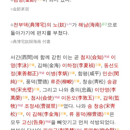
○金郞來宿
○
전부댁(典簿宅)의 노(奴)
가
해남(海南)
으로
노비
공간
돌아가기에 편지를 부쳤다.
○典簿宅奴歸海南 付書
서간(西間)에 함께 갇힌 이는 곧
첨지(僉知)
이
개념
영(李泳)
, 김해(金海)
이하정(李夏禎)
,
동선도
인물
인물
정(東善都正)
이병(李炳)
, 함평(咸平)
민순(閔
개념
인물
純)
, 풍덕(豐德)
류준(柳畯)
, 청송(靑松)
송광
인물
인물
벽(宋光璧)
, 그리고 나와 충의(忠義)
이만영(李
인물
萬榮)
,
첨사(僉使)
이돈오(李敦五)
,
감목(監
인물
개념
인물
牧)
조정세(曹挺世)
였다. 나와
송 청송(宋靑
개념
인물
松)
,
이 김해(李金海)
,
류 풍덕(柳豊德)
은
인물
인물
인물
모두
고신(告身)
을 빼앗기고 먼저 석방되었다.
개념
개념
인