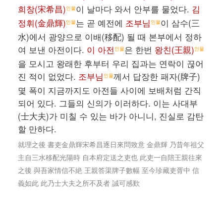
희창(宋希昌)
이 날마다 와서 안부를 물었다.
김
인물
정휘(金鼎輝)
는 곧 예전에
조부님
이 삼수(三
인물
인물
水)에서 광양으로 이배(移配) 될 때 본부에서 정하
여 보낸 아전이다.
이 아전
은 한번
왕친(王親)
인물
인물
을 모시고 왕래한 후부터 우리 집과는 연락이 끊어
진 적이 없었다.
조부님
께서 답장한 패자(牌子)
인물
몇 폭이 지금까지도 아전들 사이에 보배처럼 간직
되어 있다. 그들의 신의가 이러하다. 이는 사대부
(士大夫)가 미칠 수 있는 바가 아니니, 진실로 감탄
할 만하다.
就理之後 書吏金鼎輝宋希昌逐日來問致意 金鼎輝 乃昔年祖父
主自三水移配光陽時 自本府定送之吏也 此吏一自陪王親往來
之後 與吾家情信不絶 王親答渠牌子數幅 至今珍藏吏胥中 信
義如此 此乃士大夫之所不及者 誠可感歎