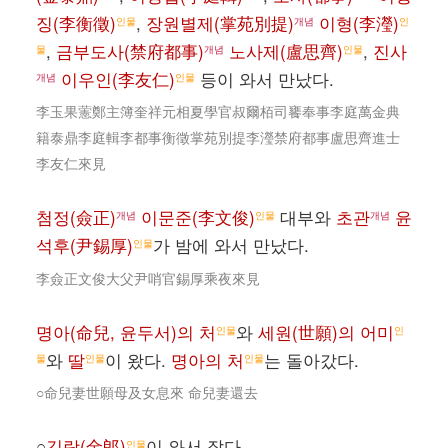
징(李衡徵)
,
장원별제(掌苑別提)
이형(李瀅)
인물
개념
인
,
금부도사(禁府都事)
노사제(盧思齊)
,
진사
물
개념
인물
이우인(李友仁)
등이 와서 만났다.
개념
인물
李玉果藼鄭主簿奎祥元相夏學官叔爾栢司饔奉事李庭萬金典
籍泰鼎李庭輯李都事衡徵掌苑別提李瀅禁府都事盧思齊進士
李友仁來見
첨정(僉正)
이문준(李文俊)
대부와
초관
윤
개념
인물
개념
석후(尹錫厚)
가 밤에 와서 만났다.
인물
李僉正文俊大父尹哨官錫厚乘夜來見
명아(命兒, 윤두서)의 처
와
세원(世願)의 어미
인물
인
와
딸
이 왔다.
명아의 처
는 돌아갔다.
물
인물
인물
○命兒妻世願母及女息來 命兒妻還去
○
김랑(金郞)
이 와서 잤다.
인물