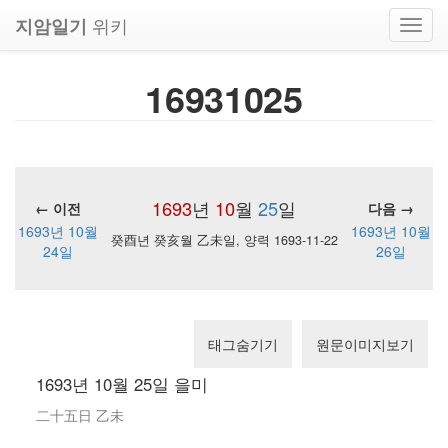
위키
지암일기
Toggl
navig
16931025
1693
년
10
월
25
일
← 이전
다음 →
1693년 10월
1693년 10월
癸酉년 癸亥월 乙未일, 양력 1693-11-22
24일
26일
태그숨기기
원문이미지보기
1693년 10월 25일 을미
二十五日 乙未