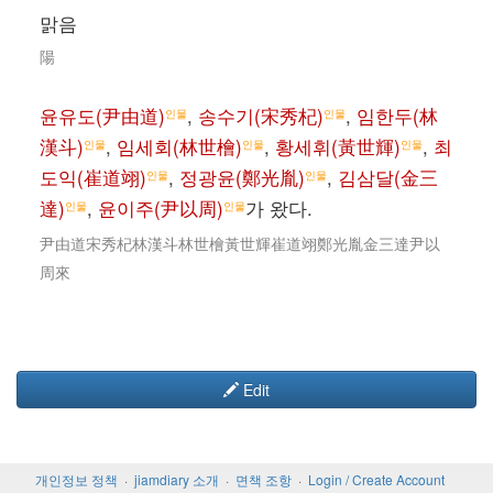
맑음
陽
윤유도(尹由道)
,
송수기(宋秀杞)
,
임한두(林
인물
인물
漢斗)
,
임세회(林世檜)
,
황세휘(黃世輝)
,
최
인물
인물
인물
도익(崔道翊)
,
정광윤(鄭光胤)
,
김삼달(金三
인물
인물
達)
,
윤이주(尹以周)
가 왔다.
인물
인물
尹由道宋秀杞林漢斗林世檜黃世輝崔道翊鄭光胤金三達尹以
周來
Edit
개인정보 정책
jiamdiary 소개
면책 조항
Login / Create Account