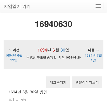
위키
지암일기
Toggl
navig
16940630
1694
년
6
월
30
일
← 이전
다음 →
1694년 6월
1694년 7월
甲戌년 辛未월 丙寅일, 양력 1694-08-20
29일
1일
태그숨기기
원문이미지보기
1694년 6월 30일 병인
三十日 丙寅