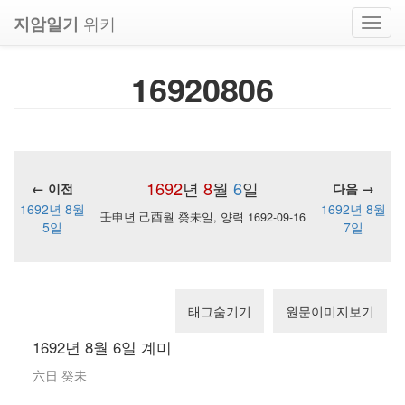
위키
지암일기
Toggl
navig
16920806
1692
년
8
월
6
일
← 이전
다음 →
1692년 8월
1692년 8월
壬申년 己酉월 癸未일, 양력 1692-09-16
5일
7일
태그숨기기
원문이미지보기
1692년 8월 6일 계미
六日 癸未