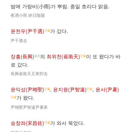
밤에 가랑비(小雨)가 뿌림. 종일 흐리다 맑음.
夜洒小雨 終日陰陽
윤천우(尹千遇)
가 갔다.
인물
尹千遇去
장흥(長興)
의
최위천(崔衛天)
이 또 왔다가 바
공간
인물
로 갔다.
長興崔衛天又來卽去
윤익성(尹翊聖)
,
윤지원(尹智遠)
,
윤서(尹暑)
인물
인물
가 왔다.
인물
尹翊聖尹智遠尹暑來
송창좌(宋昌佐)
가 와서 묵었다.
인물