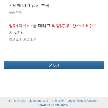
저녁에 비가 잠깐 뿌림
夕雨乍洒
창아(昌兒)
를 데리고
적량(赤梁) 산소(山所)
인물
공간
에 갔다.
率昌兒 往赤梁山所
Edit
개인정보 정책
jiamdiary 소개
면책 조항
Login / Create Account
Powered by MediaWiki