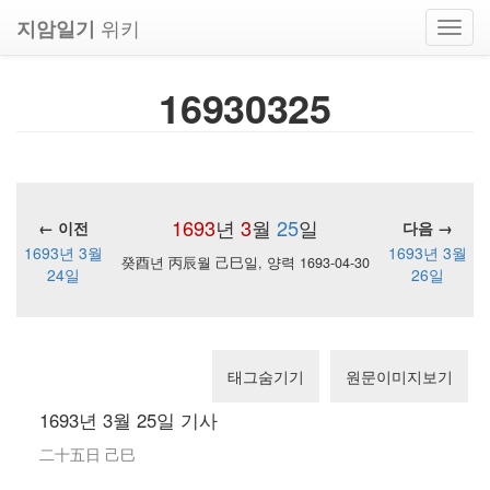
위키
지암일기
Toggl
navig
16930325
1693
년
3
월
25
일
← 이전
다음 →
1693년 3월
1693년 3월
癸酉년 丙辰월 己巳일, 양력 1693-04-30
24일
26일
태그숨기기
원문이미지보기
1693년 3월 25일 기사
二十五日 己巳