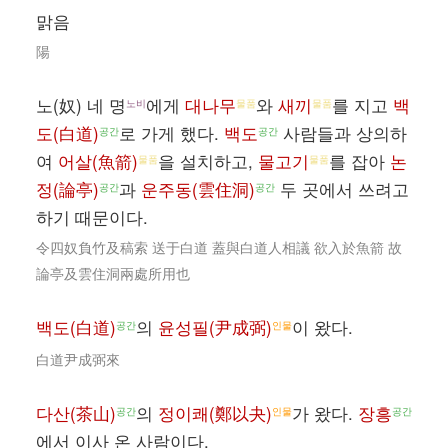
맑음
陽
노(奴) 네 명
에게
대나무
와
새끼
를 지고
백
노비
물품
물품
도(白道)
로 가게 했다.
백도
사람들과 상의하
공간
공간
여
어살(魚箭)
을 설치하고,
물고기
를 잡아
논
물품
물품
정(論亭)
과
운주동(雲住洞)
두 곳에서 쓰려고
공간
공간
하기 때문이다.
令四奴負竹及稿索 送于白道 蓋與白道人相議 欲入於魚箭 故
論亭及雲住洞兩處所用也
백도(白道)
의
윤성필(尹成弼)
이 왔다.
공간
인물
白道尹成弼來
다산(茶山)
의
정이쾌(鄭以夬)
가 왔다.
장흥
공간
인물
공간
에서 이사 온 사람이다.