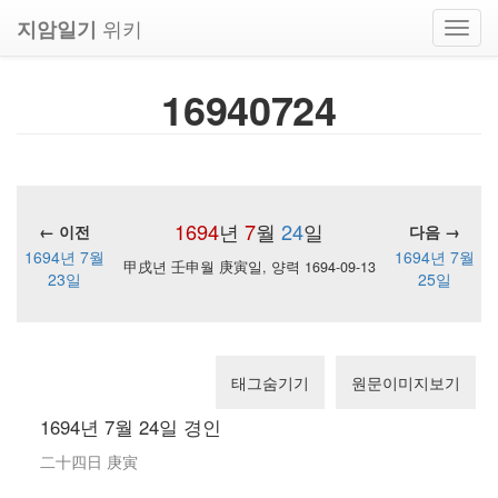
위키
지암일기
Toggl
navig
16940724
1694
년
7
월
24
일
← 이전
다음 →
1694년 7월
1694년 7월
甲戌년 壬申월 庚寅일, 양력 1694-09-13
23일
25일
태그숨기기
원문이미지보기
1694년 7월 24일 경인
二十四日 庚寅