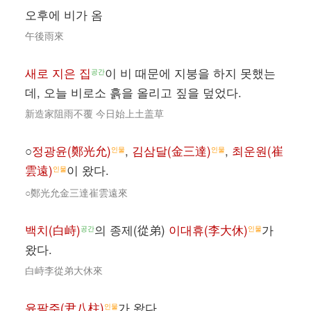
오후에 비가 옴
午後雨來
새로 지은 집
이 비 때문에 지붕을 하지 못했는
공간
데, 오늘 비로소 흙을 올리고 짚을 덮었다.
新造家阻雨不覆 今日始上土盖草
○
정광윤(鄭光允)
,
김삼달(金三達)
,
최운원(崔
인물
인물
雲遠)
이 왔다.
인물
○鄭光允金三達崔雲遠來
백치(白峙)
의 종제(從弟)
이대휴(李大休)
가
공간
인물
왔다.
白峙李從弟大休來
윤팔주(尹八柱)
가 왔다.
인물