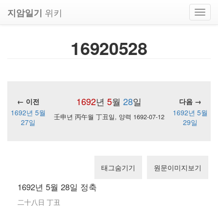
위키
지암일기
Toggl
navig
16920528
1692
년
5
월
28
일
← 이전
다음 →
1692년 5월
1692년 5월
壬申년 丙午월 丁丑일, 양력 1692-07-12
27일
29일
태그숨기기
원문이미지보기
1692년 5월 28일 정축
二十八日 丁丑