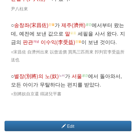
尹八柱來
○
송창좌(宋昌佐)
가
제주(濟州)
에서부터 왔는
인물
공간
데, 예전에 보낸 값으로
말
세필을 사서 왔다. 지
물품
금의
판관
이수익(李受益)
이 보낸 것이다.
개념
인물
○宋昌佐 自濟州出來 以曾送價 買馬三匹而來 卽判官李受益所
送也
○
별장(別將)의 노(奴)
가
서울
에서 돌아와서,
노비
공간
모든 아이가 무탈하다는 편지를 받았다.
○別將奴自京還 得諸兒平書
Edit