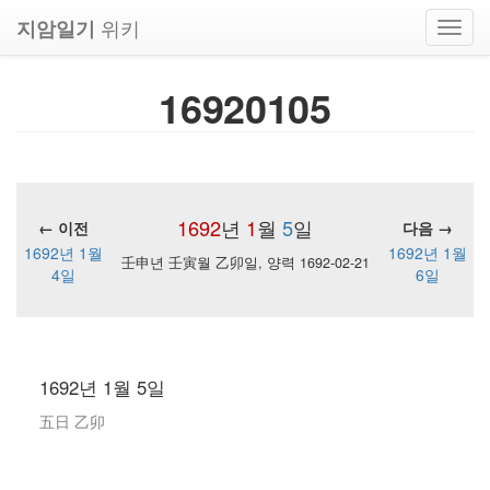
위키
지암일기
Toggl
navig
16920105
1692
년
1
월
5
일
← 이전
다음 →
1692년 1월
1692년 1월
壬申년 壬寅월 乙卯일, 양력 1692-02-21
4일
6일
1692년 1월 5일
五日 乙卯