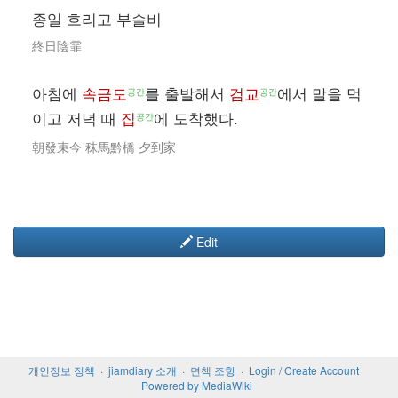
종일 흐리고 부슬비
終日陰霏
아침에
속금도
를 출발해서
검교
에서 말을 먹
공간
공간
이고 저녁 때
집
에 도착했다.
공간
朝發束今 秣馬黔橋 夕到家
Edit
개인정보 정책
jiamdiary 소개
면책 조항
Login / Create Account
Powered by MediaWiki