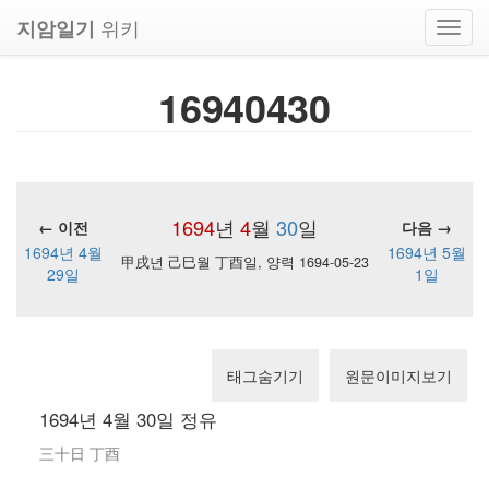
위키
지암일기
Toggl
navig
16940430
1694
년
4
월
30
일
← 이전
다음 →
1694년 4월
1694년 5월
甲戌년 己巳월 丁酉일, 양력 1694-05-23
29일
1일
태그숨기기
원문이미지보기
1694년 4월 30일 정유
三十日 丁酉