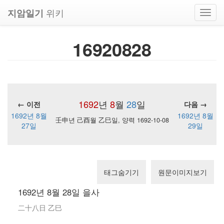
위키
지암일기
Toggl
navig
16920828
1692
년
8
월
28
일
← 이전
다음 →
1692년 8월
1692년 8월
壬申년 己酉월 乙巳일, 양력 1692-10-08
27일
29일
태그숨기기
원문이미지보기
1692년 8월 28일 을사
二十八日 乙巳