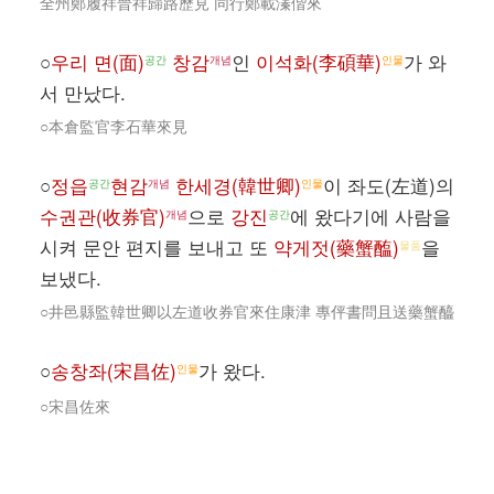
全州鄭履祥晉祥歸路歷見 同行鄭載溱偕來
○
우리 면(面)
창감
인
이석화(李碩華)
가 와
공간
개념
인물
서 만났다.
○本倉監官李石華來見
○
정읍
현감
한세경(韓世卿)
이 좌도(左道)의
공간
개념
인물
수권관(收券官)
으로
강진
에 왔다기에 사람을
개념
공간
시켜 문안 편지를 보내고 또
약게젓(藥蟹醢)
을
물품
보냈다.
○井邑縣監韓世卿以左道收券官來住康津 專伻書問且送藥蟹醯
○
송창좌(宋昌佐)
가 왔다.
인물
○宋昌佐來