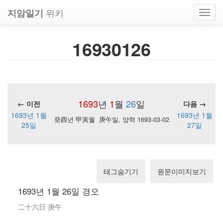
위키
지암일기
Toggl
navig
16930126
1693
년
1
월
26
일
← 이전
다음 →
1693년 1월
1693년 1월
癸酉년 甲寅월 庚午일, 양력 1693-03-02
25일
27일
태그숨기기
원문이미지보기
1693년 1월 26일 경오
二十六日 庚午