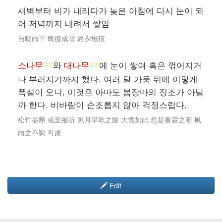
새벽부터 비가 내리다가 늦은 아침에 다시 눈이 되
어 저녁까지 내려서 쌓임
自曉雨下 晩復成雪 終夕堆積
소나무
와
대나무
에 눈이 쌓여 혹은 꺾어지거
물품
물품
나 부러지기까지 했다. 여러 달 가뭄 뒤에 이렇게
폭설이 오니, 이것은 아마도 봄장마의 징조가 아닐
까 한다. 비바람이 순조롭지 않아 걱정스럽다.
松竹盡壓 或至摧折 累月旱乾之餘 大雪如此 恐是春霖之漸 風
雨之不調 可慮
Edit