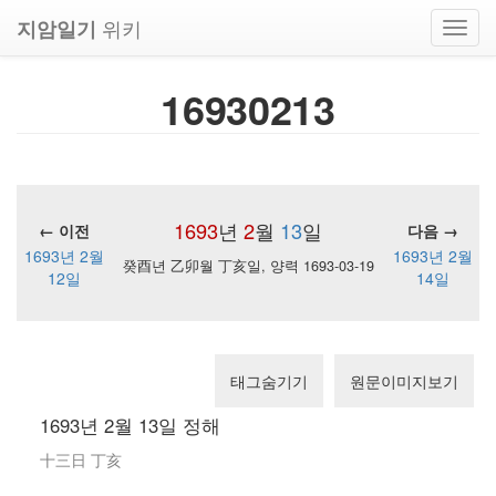
위키
지암일기
Toggl
navig
16930213
1693
년
2
월
13
일
← 이전
다음 →
1693년 2월
1693년 2월
癸酉년 乙卯월 丁亥일, 양력 1693-03-19
12일
14일
태그숨기기
원문이미지보기
1693년 2월 13일 정해
十三日 丁亥