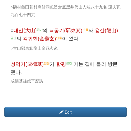
○鵝村龜田花村麻姑洞狐旨倉底黑井代山人竝八十九名 運夫瓦
九百七十四丈
○
대산(大山)
의
곽동기(郭東箕)
와
용산(龍山)
공간
인물
의
김귀현(金龜玄)
이 왔다.
공간
인물
○大山郭東箕龍山金龜玄來
성덕기(成德基)
가
함평
가는 길에 들러 방문
인물
공간
했다.
成德基往咸平歷訪
Edit