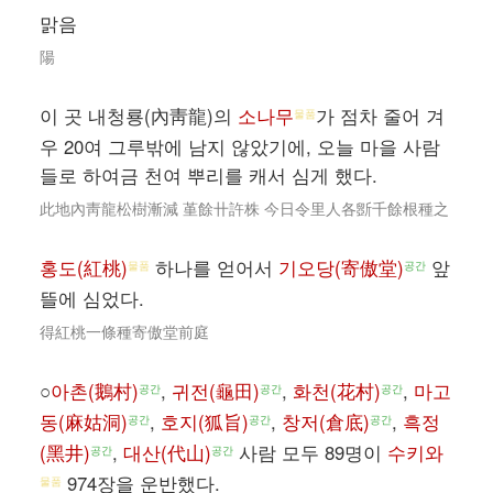
맑음
陽
이 곳 내청룡(內靑龍)의
소나무
가 점차 줄어 겨
물품
우 20여 그루밖에 남지 않았기에, 오늘 마을 사람
들로 하여금 천여 뿌리를 캐서 심게 했다.
此地內靑龍松樹漸減 堇餘卄許株 今日令里人各斵千餘根種之
홍도(紅桃)
하나를 얻어서
기오당(寄傲堂)
앞
물품
공간
뜰에 심었다.
得紅桃一條種寄傲堂前庭
○
아촌(鵝村)
,
귀전(龜田)
,
화천(花村)
,
마고
공간
공간
공간
동(麻姑洞)
,
호지(狐旨)
,
창저(倉底)
,
흑정
공간
공간
공간
(黑井)
,
대산(代山)
사람 모두 89명이
수키와
공간
공간
974장을 운반했다.
물품