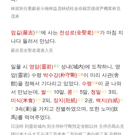
林就矩任重獻崔斗翰林益茂林碩柱金命錫裵後雄尹機業林克
茂來
엄길(嚴吉)
에 사는
전성로(全聖老)
가 마침 지
공간
인물
나다 들러서 만났다.
嚴吉居全聖老適過入見
일몰 시
영암(靈岩)
성내(城內)에 도착하니, 영
공간
암(靈岩) 수령
박수강(朴守剛)
이 미리 사관(舍
인물
館)을 정해서 기다리고 있었다.
수령
이 곧 나와
인물
서 만났는데,
쌀
10말,
콩
5말,
청밀
3되,
물품
물품
물품
미식(米食)
2되,
장지(壯紙)
2권,
백지(白紙)
물품
물품
물
3속(束)을 가지고 전별하였으며, 또한 노마(奴
품
馬)를 먹여주었다.
日沒時 到靈岩城內 則主倅朴守剛預定舍館以待 主倅仍爲出見
贐以米十斗太五斗淸三升米食二升壯紙二卷白紙三束 且饋奴