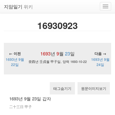
위키
지암일기
Toggl
navig
16930923
1693
년
9
월
23
일
← 이전
다음 →
1693년 9월
1693년 9월
癸酉년 壬戌월 甲子일, 양력 1693-10-22
22일
24일
태그숨기기
원문이미지보기
1693년 9월 23일 갑자
二十三日 甲子