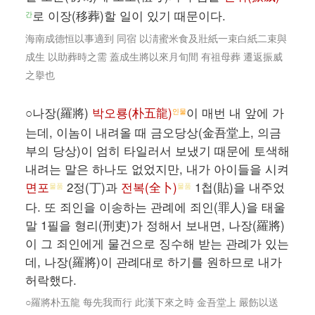
로 이장(移葬)할 일이 있기 때문이다.
간
海南成德恒以事適到 同宿 以淸蜜米食及壯紙一束白紙二束與
成生 以助葬時之需 蓋成生將以來月旬間 有祖母葬 遷返振威
之擧也
○나장(羅將)
박오룡(朴五龍)
이 매번 내 앞에 가
인물
는데, 이놈이 내려올 때 금오당상(金吾堂上, 의금
부의 당상)이 엄히 타일러서 보냈기 때문에 토색해
내려는 말은 하나도 없었지만, 내가 아이들을 시켜
면포
2정(丁)과
전복(全卜)
1첩(貼)을 내주었
물품
물품
다. 또 죄인을 이송하는 관례에 죄인(罪人)을 태울
말 1필을 형리(刑吏)가 정해서 보내면, 나장(羅將)
이 그 죄인에게 물건으로 징수해 받는 관례가 있는
데, 나장(羅將)이 관례대로 하기를 원하므로 내가
허락했다.
○羅將朴五龍 每先我而行 此漢下來之時 金吾堂上 嚴飭以送