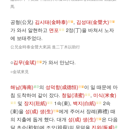
馬
공형(公兄)
김시태(金時泰)
,
김성대(金聲大)
인물
인물
가 와서 알현하고
면포
2정(丁)을 바쳐서 노자
물품
에 보태주었다.
公兄金時泰金聲大來謁 進二丁木以助行
○
김무(金珷)
가 와서 만났다.
인물
○金珷來見
해남(海南)
의
성덕항(成德恒)
이 일 때문에 마
공간
인물
침 도착하여 같이 잤다.
청밀(淸蜜)
,
미식(米食)
물품
및
장지(壯紙)
1속(束),
백지(白紙)
2속
물품
물품
물품
(束)을
성(成) 생(生)
에게 주어서 장례(葬禮) 때
인물
의 지출에 돕게 했다. 대개
성(成) 생(生)
은 다음
인물
달 초순(初旬)에 조모(祖母)의 무덤을
진위(振威)
공