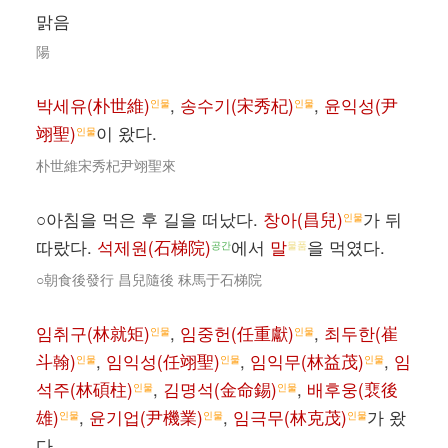
맑음
陽
박세유(朴世維)
,
송수기(宋秀杞)
,
윤익성(尹
인물
인물
翊聖)
이 왔다.
인물
朴世維宋秀杞尹翊聖來
○아침을 먹은 후 길을 떠났다.
창아(昌兒)
가 뒤
인물
따랐다.
석제원(石梯院)
에서
말
을 먹였다.
공간
물품
○朝食後發行 昌兒隨後 秣馬于石梯院
임취구(林就矩)
,
임중헌(任重獻)
,
최두한(崔
인물
인물
斗翰)
,
임익성(任翊聖)
,
임익무(林益茂)
,
임
인물
인물
인물
석주(林碩柱)
,
김명석(金命錫)
,
배후웅(裵後
인물
인물
雄)
,
윤기업(尹機業)
,
임극무(林克茂)
가 왔
인물
인물
인물
다.