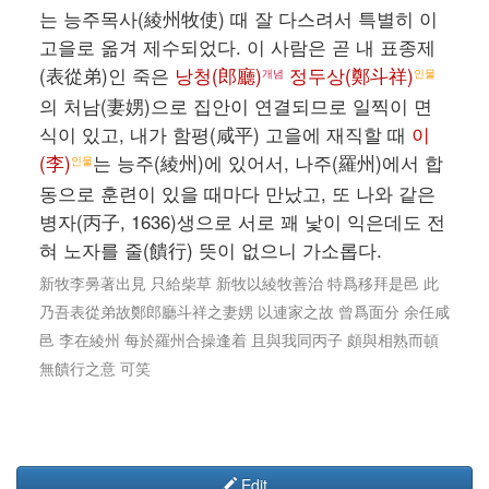
는 능주목사(綾州牧使) 때 잘 다스려서 특별히 이
고을로 옮겨 제수되었다. 이 사람은 곧 내 표종제
(表從弟)인 죽은
낭청(郎廳)
정두상(鄭斗祥)
개념
인물
의 처남(妻娚)으로 집안이 연결되므로 일찍이 면
식이 있고, 내가 함평(咸平) 고을에 재직할 때
이
(李)
는 능주(綾州)에 있어서, 나주(羅州)에서 합
인물
동으로 훈련이 있을 때마다 만났고, 또 나와 같은
병자(丙子, 1636)생으로 서로 꽤 낯이 익은데도 전
혀 노자를 줄(饋行) 뜻이 없으니 가소롭다.
新牧李㬅著出見 只給柴草 新牧以綾牧善治 特爲移拜是邑 此
乃吾表從弟故鄭郎廳斗祥之妻娚 以連家之故 曾爲面分 余任咸
邑 李在綾州 每於羅州合操逢着 且與我同丙子 頗與相熟而頓
無饋行之意 可笑
Edit