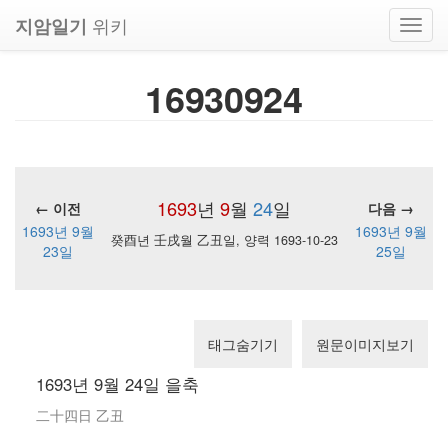
위키
지암일기
Toggl
navig
16930924
1693
년
9
월
24
일
← 이전
다음 →
1693년 9월
1693년 9월
癸酉년 壬戌월 乙丑일, 양력 1693-10-23
23일
25일
태그숨기기
원문이미지보기
1693년 9월 24일 을축
二十四日 乙丑