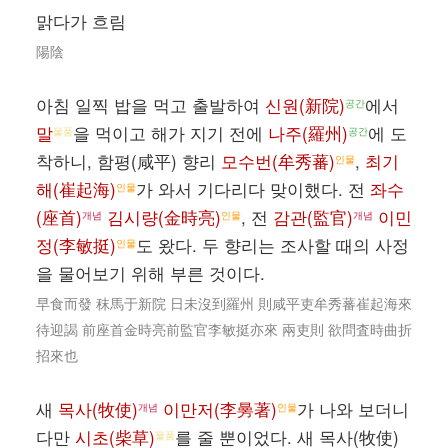
맑다가 흐림
陽陰
아침 일찍 밥을 먹고 출발하여
신원(新院)
에서
공간
말
을 먹이고 해가 지기 전에
나주(羅州)
에 도
물품
공간
착하니, 함평(咸平) 향리
모수번(牟秀蕃)
,
최기
인물
해(崔起海)
가 와서 기다리다 맞이했다. 전
좌수
인물
(座首)
김시량(金時亮)
, 전
감관(監官)
이민
개념
인물
개념
정(李敏挺)
도 왔다. 두 향리는 조사할 때의 사정
인물
을 물어보기 위해 부른 것이다.
早食而發 秣馬于新院 日未沒到羅州 則咸平吏牟秀蕃崔起海來
待迎謁 前座首金時亮前監官李敏挺亦來 兩吏則 欲問査時曲折
招來也
새
목사(牧使)
이만저(李㬅著)
가 나와 보더니
개념
인물
다만
시초(柴草)
를 줄 뿐이었다. 새 목사(牧使)
물품