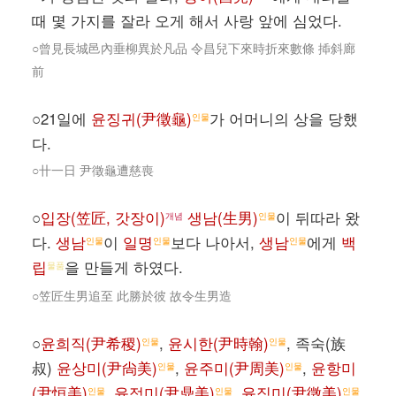
때 몇 가지를 잘라 오게 해서 사랑 앞에 심었다.
○曾見長城邑內垂柳異於凡品 令昌兒下來時折來數條 揷斜廊
前
○21일에
윤징귀(尹徵龜)
가 어머니의 상을 당했
인물
다.
○卄一日 尹徵龜遭慈喪
○
입장(笠匠, 갓장이)
생남(生男)
이 뒤따라 왔
개념
인물
다.
생남
이
일명
보다 나아서,
생남
에게
백
인물
인물
인물
립
을 만들게 하였다.
물품
○笠匠生男追至 此勝於彼 故令生男造
○
윤희직(尹希稷)
,
윤시한(尹時翰)
, 족숙(族
인물
인물
叔)
윤상미(尹尙美)
,
윤주미(尹周美)
,
윤항미
인물
인물
(尹恒美)
,
윤정미(尹鼎美)
,
윤징미(尹徵美)
인물
인물
인물