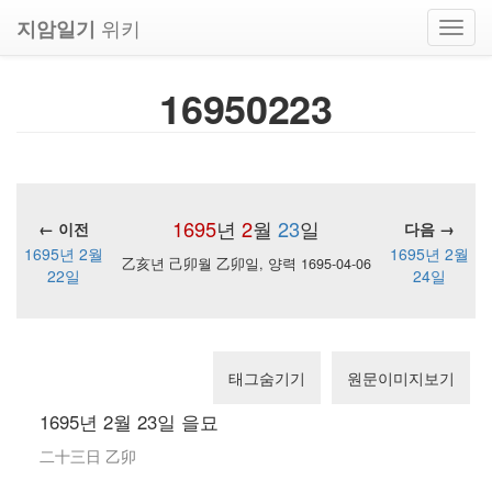
위키
지암일기
Toggl
navig
16950223
1695
년
2
월
23
일
← 이전
다음 →
1695년 2월
1695년 2월
乙亥년 己卯월 乙卯일, 양력 1695-04-06
22일
24일
태그숨기기
원문이미지보기
1695년 2월 23일 을묘
二十三日 乙卯