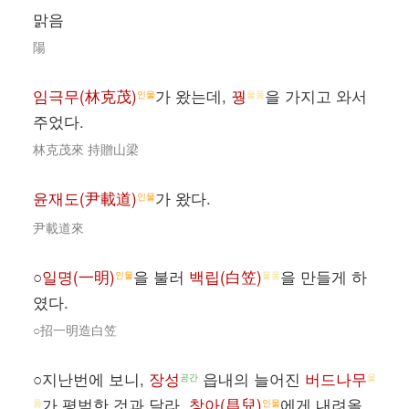
맑음
陽
임극무(林克茂)
가 왔는데,
꿩
을 가지고 와서
인물
물품
주었다.
林克茂來 持贈山梁
윤재도(尹載道)
가 왔다.
인물
尹載道來
○
일명(一明)
을 불러
백립(白笠)
을 만들게 하
인물
물품
였다.
○招一明造白笠
○지난번에 보니,
장성
읍내의 늘어진
버드나무
공간
물
가 평범한 것과 달라,
창아(昌兒)
에게 내려올
품
인물