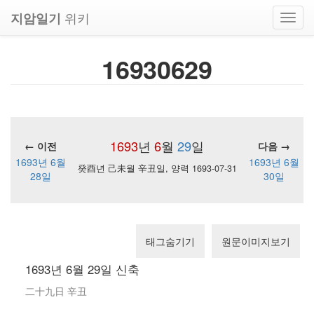
위키
지암일기
Toggl
navig
16930629
1693
년
6
월
29
일
← 이전
다음 →
1693년 6월
1693년 6월
癸酉년 己未월 辛丑일, 양력 1693-07-31
28일
30일
태그숨기기
원문이미지보기
1693년 6월 29일 신축
二十九日 辛丑