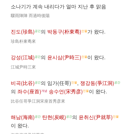
소나기가 계속 내리다가 얼마 지난 후 맑음
驟雨陣陣 而過時後陽
진도(珍島)
의
박동구(朴東耈)
가 왔다.
공간
인물
珍島朴東耈來
강성(江城)
의
윤시삼(尹時三)
이 왔다.
공간
인물
江城尹時三來
비곡(比谷)
의 임가(任哥)
,
쟁강동(爭江洞)
공간
인물
공간
의
좌수(座首)
송수언(宋秀彦)
이 왔다.
개념
인물
比谷任哥爭江洞宋座首秀彦來
해남(海南)
탄현(炭峴)
의
윤취신(尹就莘)
공간
공간
인물
이 왔다.