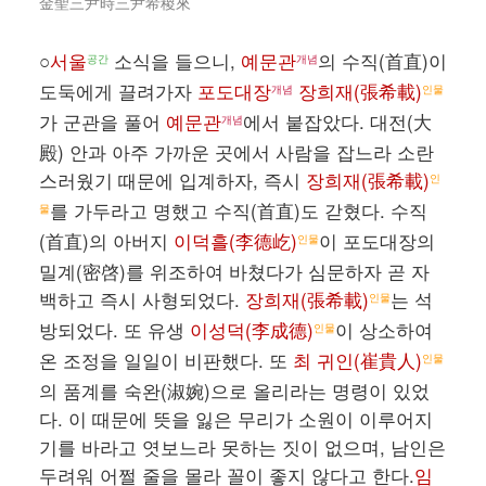
金聖三尹時三尹希稷來
○
서울
소식을 들으니,
예문관
의 수직(首直)이
공간
개념
도둑에게 끌려가자
포도대장
장희재(張希載)
개념
인물
가 군관을 풀어
예문관
에서 붙잡았다. 대전(大
개념
殿) 안과 아주 가까운 곳에서 사람을 잡느라 소란
스러웠기 때문에 입계하자, 즉시
장희재(張希載)
인
를 가두라고 명했고 수직(首直)도 갇혔다. 수직
물
(首直)의 아버지
이덕흘(李德屹)
이 포도대장의
인물
밀계(密啓)를 위조하여 바쳤다가 심문하자 곧 자
백하고 즉시 사형되었다.
장희재(張希載)
는 석
인물
방되었다. 또 유생
이성덕(李成德)
이 상소하여
인물
온 조정을 일일이 비판했다. 또
최 귀인(崔貴人)
인물
의 품계를 숙완(淑婉)으로 올리라는 명령이 있었
다. 이 때문에 뜻을 잃은 무리가 소원이 이루어지
기를 바라고 엿보느라 못하는 짓이 없으며, 남인은
두려워 어쩔 줄을 몰라 꼴이 좋지 않다고 한다.
임