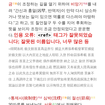
금
이 조정하는 길을 열기 위하여
비망기
를 내
인물
개념
려 “간신과 흉얼(凶孼, 반역자)이 만약 다시 상소하
거나 엿보는 일이 있으면 역률로 다스려야 마땅하
다.”고 하고, 또 칠언절구 두 수를 지어 후회하는
뜻을 보이자 조정이 조금 안정되었다고 운운했
인용 오류:
태그가 잘못되었습
다.
<ref>
니다; 잘못된 이름입니다, 너무 많은 등
○得聞洛耗 藝文館首直爲盜所引 捕盜大將張希載發軍官捕捉
於藝文館 以大內至近之地捉人喧聒 入啓 卽命囚張希載 首直
亦被囚 首直之父李德屹 僞作捕將密啓 納之 詰之 旋伏 卽被誅
張也得釋 且有儒生李成德上疏 歷詆滿朝 又有崔貴人陞爲淑婉
之命 以此失志之徒希冀窺伺 無所不至 午人洶惧罔措 景象不
佳 上爲調停之道 下備忘曰 奸臣凶孼如有更爲投疏探識之事則
當論以逆律 且製七絶兩首 以示悔悟之意 朝廷賴以稍安云云
○
통제사(統制使)
심박(沈樸)
이
절선(節扇)
개념
인물
물품
20자루를 보냈는데,
서울
에서 전해왔다.
공간