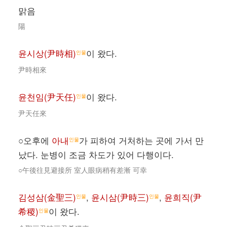
맑음
陽
윤시상(尹時相)
이 왔다.
인물
尹時相來
윤천임(尹天任)
이 왔다.
인물
尹天任來
○오후에
아내
가 피하여 거처하는 곳에 가서 만
인물
났다. 눈병이 조금 차도가 있어 다행이다.
○午後往見避接所 室人眼病稍有差漸 可幸
김성삼(金聖三)
,
윤시삼(尹時三)
,
윤희직(尹
인물
인물
希稷)
이 왔다.
인물