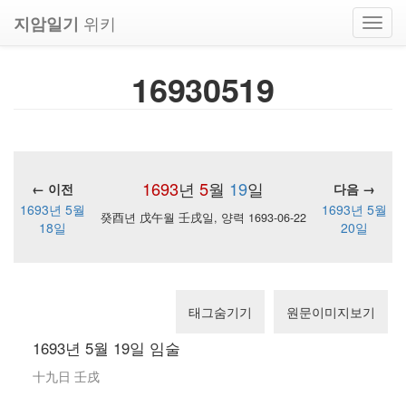
위키
지암일기
Toggl
navig
16930519
1693
년
5
월
19
일
← 이전
다음 →
1693년 5월
1693년 5월
癸酉년 戊午월 壬戌일, 양력 1693-06-22
18일
20일
태그숨기기
원문이미지보기
1693년 5월 19일 임술
十九日 壬戌