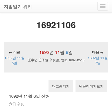
위키
지암일기
Toggl
navig
16921106
1692
년
11
월
6
일
← 이전
다음 →
1692년 11월
1692년 11월
壬申년 壬子월 辛亥일, 양력 1692-12-13
5일
7일
태그숨기기
원문이미지보기
1692년 11월 6일 신해
六日 辛亥