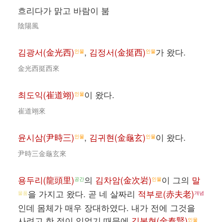
흐리다가 맑고 바람이 붐
陰陽風
김광서(金光西)
,
김정서(金挺西)
가 왔다.
인물
인물
金光西挺西來
최도익(崔道翊)
이 왔다.
인물
崔道翊來
윤시삼(尹時三)
,
김귀현(金龜玄)
이 왔다.
인물
인물
尹時三金龜玄來
용두리(龍頭里)
의
김차암(金次岩)
이 그의
말
공간
인물
을 가지고 왔다. 곧 네 살짜리
적부로(赤夫老)
물품
개념
인데 몸체가 매우 장대하였다. 내가 전에 그것을
사려고 한 적이 있었기 때문에
김봉현(金奉賢)
인물