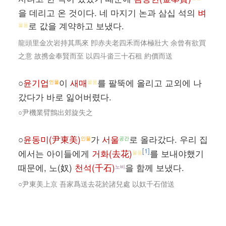
을 데리고 온 것이다. 네 마지기 논과 삼십 석의
벼
로 값을 계약하고 보냈다.
물품
龍頭里金次岩持其馬來 卽赤夫老四禾而体極壯大 余曾有欲買
之意 故携金奉賢而至 以四斗畓三十石租 約價而送
○
윤기업
이
새매
를 팔뚝에 올리고 교외에 나
인물
물품
갔다가 바로 잃어버렸다.
○尹機業臂鸇出郊旋失之
○
윤동미(尹東美)
가
서울
로 올라갔다. 우리 집
인물
공간
[1]
에서는 아이들에게
거화(去花)
를 보내야했기
물품
때문에, 노(奴)
천석(千石)
을 함께 보냈다.
노비
○尹東美上京 吾家爲送去花於諸兒處 以奴千石偕送