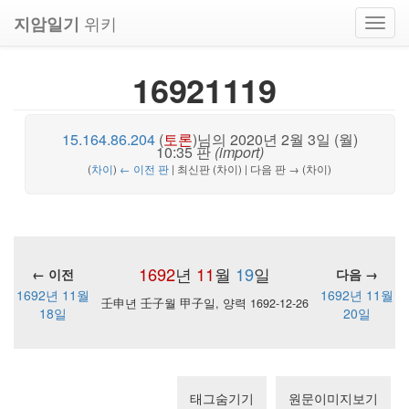
위키
지암일기
Toggl
navig
16921119
15.164.86.204
(
토론
)
님의 2020년 2월 3일 (월)
10:35 판
(import)
(
차이
)
← 이전 판
| 최신판 (차이) | 다음 판 → (차이)
1692
년
11
월
19
일
← 이전
다음 →
1692년 11월
1692년 11월
壬申년 壬子월 甲子일, 양력 1692-12-26
18일
20일
태그숨기기
원문이미지보기