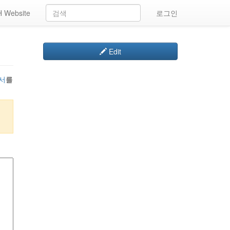
 Website
로그인
Edit
서
를